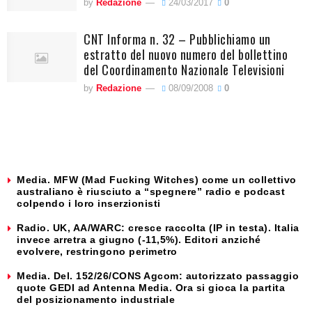
by
Redazione
24/03/2017
0
CNT Informa n. 32 – Pubblichiamo un
estratto del nuovo numero del bollettino
del Coordinamento Nazionale Televisioni
by
Redazione
08/09/2008
0
Media. MFW (Mad Fucking Witches) come un collettivo
australiano è riusciuto a “spegnere” radio e podcast
colpendo i loro inserzionisti
Radio. UK, AA/WARC: cresce raccolta (IP in testa). Italia
invece arretra a giugno (-11,5%). Editori anziché
evolvere, restringono perimetro
Media. Del. 152/26/CONS Agcom: autorizzato passaggio
quote GEDI ad Antenna Media. Ora si gioca la partita
del posizionamento industriale