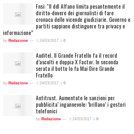
Fnsi: “Il ddl Alfano limita pesantemente il
diritto-dovere dei giornalisti di fare
cronaca delle vicende giudiziarie. Governo e
partiti sappiano distinguere tra privacy e
informazione”
by
Redazione
24/03/2017
0
Auditel. Il Grande Fratello fa il record
d’ascolti e doppia X Factor. In seconda
serata il botto lo fa Mai Dire Grande
Fratello
by
Redazione
24/03/2017
0
Antitrust. Aumentate le sanzioni per
pubblicita’ ingannevole: ‘brillano’ i gestori
telefonici
by
Redazione
24/03/2017
0