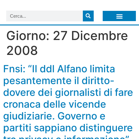
LISTA NEWSLETTER E CIRCOLARI SIT
ARCHIVIO S.I.T.
Giorno:
27 Dicembre
2008
Fnsi: “Il ddl Alfano limita
pesantemente il diritto-
dovere dei giornalisti di fare
cronaca delle vicende
giudiziarie. Governo e
partiti sappiano distinguere