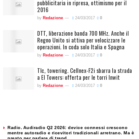
pubblicitaria in ripresa, ottimismo per il
2016
by
Redazione
24/03/2017
0
DTT, liberazione banda 700 MHz. Anche il
Regno Unito si attiva per velocizzare le
operazioni. In coda solo Italia e Spagna
by
Redazione
24/03/2017
0
Tlc, towering. Cellnex-F2i sbarra la strada
a EI Towers: offerta per le torri Inwit
by
Redazione
24/03/2017
0
Radio. Audiradio Q2 2026: device connessi crescono
mentre autoradio e ricevitori tradizionali arretrano. Ma è
presto per parlare di trend