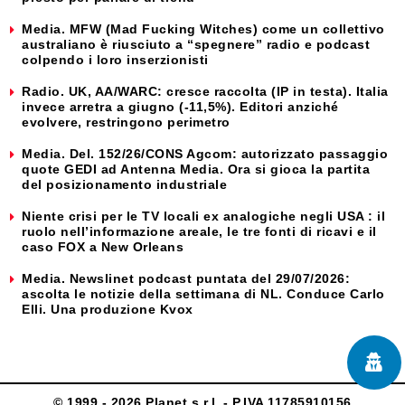
Media. MFW (Mad Fucking Witches) come un collettivo
australiano è riusciuto a “spegnere” radio e podcast
colpendo i loro inserzionisti
Radio. UK, AA/WARC: cresce raccolta (IP in testa). Italia
invece arretra a giugno (-11,5%). Editori anziché
evolvere, restringono perimetro
Media. Del. 152/26/CONS Agcom: autorizzato passaggio
quote GEDI ad Antenna Media. Ora si gioca la partita
del posizionamento industriale
Niente crisi per le TV locali ex analogiche negli USA : il
ruolo nell’informazione areale, le tre fonti di ricavi e il
caso FOX a New Orleans
Media. Newslinet podcast puntata del 29/07/2026:
ascolta le notizie della settimana di NL. Conduce Carlo
Elli. Una produzione Kvox
© 1999 - 2026 Planet s.r.l. - P.IVA 11785910156