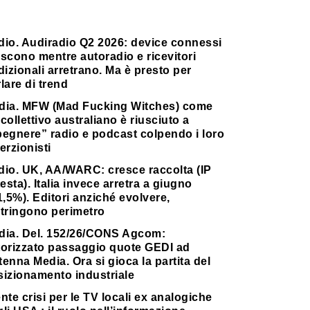
dio. Audiradio Q2 2026: device connessi
scono mentre autoradio e ricevitori
dizionali arretrano. Ma è presto per
lare di trend
dia. MFW (Mad Fucking Witches) come
collettivo australiano è riusciuto a
pegnere” radio e podcast colpendo i loro
erzionisti
dio. UK, AA/WARC: cresce raccolta (IP
testa). Italia invece arretra a giugno
1,5%). Editori anziché evolvere,
stringono perimetro
dia. Del. 152/26/CONS Agcom:
torizzato passaggio quote GEDI ad
enna Media. Ora si gioca la partita del
sizionamento industriale
nte crisi per le TV locali ex analogiche