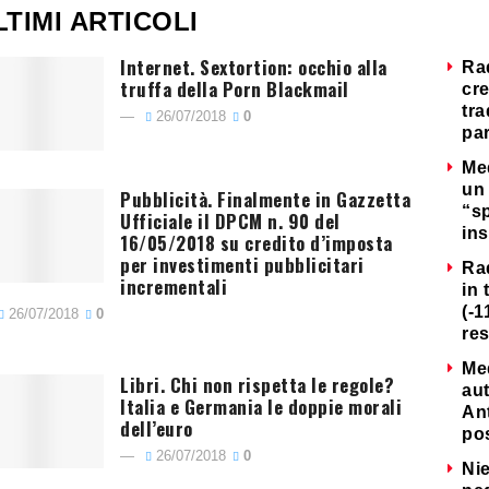
LTIMI ARTICOLI
Internet. Sextortion: occhio alla
Ra
truffa della Porn Blackmail
cre
tra
26/07/2018
0
par
Me
un 
Pubblicità. Finalmente in Gazzetta
“s
Ufficiale il DPCM n. 90 del
ins
16/05/2018 su credito d’imposta
per investimenti pubblicitari
Ra
incrementali
in 
(-1
26/07/2018
0
re
Me
Libri. Chi non rispetta le regole?
au
Italia e Germania le doppie morali
Ant
dell’euro
po
26/07/2018
0
Nie