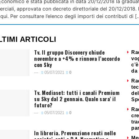
o Economico è stata pubblicata in data 20/12/2018 la gradua
ciali, approvata con decreto direttoriale del 20/12/2018. P
e qui. Per consultare l’elenco degli importi dei contributi di [
LTIMI ARTICOLI
Tv. Il gruppo Discovery chiude
Ra
novembre a +4% e rinnova l’accordo
vog
con Sky
c’è
da 
05/07/2021
0
Ra
tec
Tv. Mediaset: tutti i canali Premium
del
su Sky dal 2 gennaio. Quale sara’ il
Sp
futuro?
Ra
05/07/2021
0
cre
tra
par
In libreria. Prevenzione reati nelle
Me