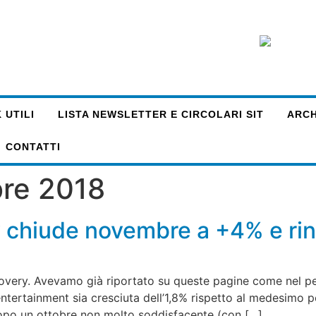
 UTILI
LISTA NEWSLETTER E CIRCOLARI SIT
ARCHI
CONTATTI
re 2018
y chiude novembre a +4% e ri
very. Avevamo già riportato su queste pagine come nel pe
 entertainment sia cresciuta dell’1,8% rispetto al medesimo
Dopo un ottobre non molto soddisfacente (con […]