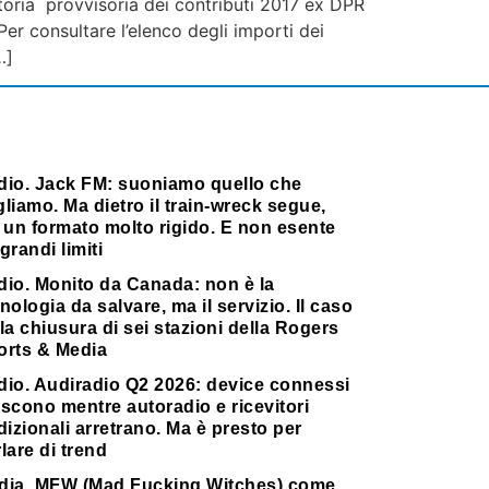
toria provvisoria dei contributi 2017 ex DPR
er consultare l’elenco degli importi dei
…]
dio. Jack FM: suoniamo quello che
liamo. Ma dietro il train-wreck segue,
 un formato molto rigido. E non esente
grandi limiti
dio. Monito da Canada: non è la
nologia da salvare, ma il servizio. Il caso
la chiusura di sei stazioni della Rogers
orts & Media
dio. Audiradio Q2 2026: device connessi
scono mentre autoradio e ricevitori
dizionali arretrano. Ma è presto per
lare di trend
dia. MFW (Mad Fucking Witches) come