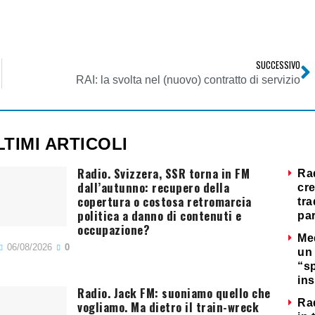
SUCCESSIVO
RAI: la svolta nel (nuovo) contratto di servizio
LTIMI ARTICOLI
Radio. Svizzera, SSR torna in FM
Ra
dall’autunno: recupero della
cre
copertura o costosa retromarcia
tra
politica a danno di contenuti e
par
occupazione?
Me
06/08/2026
0
un 
“s
ins
Radio. Jack FM: suoniamo quello che
Ra
vogliamo. Ma dietro il train-wreck