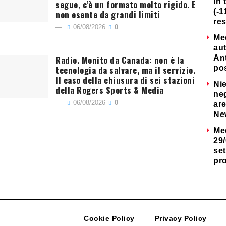
in 
segue, c’è un formato molto rigido. E
(-1
non esente da grandi limiti
re
06/08/2026
0
Me
au
Radio. Monito da Canada: non è la
Ant
tecnologia da salvare, ma il servizio.
po
Il caso della chiusura di sei stazioni
Nie
della Rogers Sports & Media
neg
06/08/2026
0
are
Ne
Me
29/
set
pr
Cookie Policy
Privacy Policy