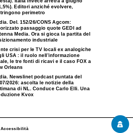
testa). Italia invece arretra a giugno
1,5%). Editori anziché evolvere,
stringono perimetro
dia. Del. 152/26/CONS Agcom:
torizzato passaggio quote GEDI ad
enna Media. Ora si gioca la partita del
sizionamento industriale
nte crisi per le TV locali ex analogiche
li USA : il ruolo nell’informazione
ale, le tre fonti di ricavi e il caso FOX a
w Orleans
dia. Newslinet podcast puntata del
07/2026: ascolta le notizie della
timana di NL. Conduce Carlo Elli. Una
oduzione Kvox
Accessibilità