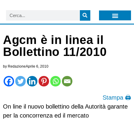
LISTA NEWSLETTER E CIRCOLARI SIT
ARCHIVIO S.I.T.
Agcm è in linea il
Bollettino 11/2010
by
Redazione
Aprile 6, 2010
Stampa 🖨
On line il nuovo bollettino della Autorità garante
per la concorrenza ed il mercato