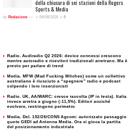
della chiusura di sei stazioni della Rogers
Sports & Media
by
Redazione
06/08/2026
0
Radio. Audiradio Q2 2026: device connessi crescono
mentre autoradio e ricevitori tradizionali arretrano. Ma è
presto per parlare di trend
Media. MFW (Mad Fucking Witches) come un collettivo
australiano è riusciuto a “spegnere” radio e podcast
colpendo i loro inserzionisti
Radio. UK, AA/WARC: cresce raccolta (IP in testa). Italia
invece arretra a giugno (-11,5%). Editori anziché
evolvere, restringono perimetro
Media. Del. 152/26/CONS Agcom: autorizzato passaggio
quote GEDI ad Antenna Media. Ora si gioca la partita
del posizionamento industriale