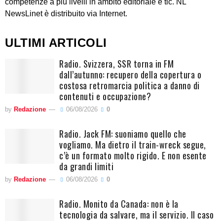
competenze a più livelli in ambito editoriale e tlc. NL
NewsLinet è distribuito via Internet.
ULTIMI ARTICOLI
Radio. Svizzera, SSR torna in FM
dall’autunno: recupero della copertura o
costosa retromarcia politica a danno di
contenuti e occupazione?
by
Redazione
06/08/2026
0
Radio. Jack FM: suoniamo quello che
vogliamo. Ma dietro il train-wreck segue,
c’è un formato molto rigido. E non esente
da grandi limiti
by
Redazione
06/08/2026
0
Radio. Monito da Canada: non è la
tecnologia da salvare, ma il servizio. Il caso