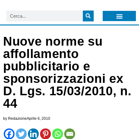
LISTA NEWSLETTER E CIRCOLARI SIT
ARCHIVIO S.I.T.
Nuove norme su
affollamento
pubblicitario e
sponsorizzazioni ex
D. Lgs. 15/03/2010, n.
44
by
Redazione
Aprile 6, 2010