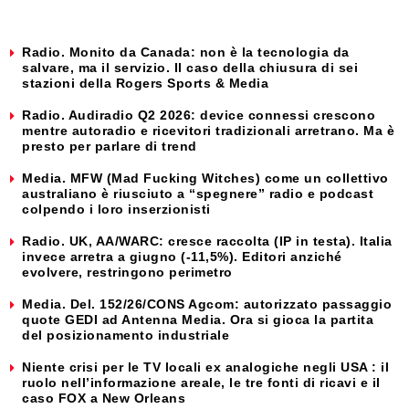
Radio. Monito da Canada: non è la tecnologia da
salvare, ma il servizio. Il caso della chiusura di sei
stazioni della Rogers Sports & Media
Radio. Audiradio Q2 2026: device connessi crescono
mentre autoradio e ricevitori tradizionali arretrano. Ma è
presto per parlare di trend
Media. MFW (Mad Fucking Witches) come un collettivo
australiano è riusciuto a “spegnere” radio e podcast
colpendo i loro inserzionisti
Radio. UK, AA/WARC: cresce raccolta (IP in testa). Italia
invece arretra a giugno (-11,5%). Editori anziché
evolvere, restringono perimetro
Media. Del. 152/26/CONS Agcom: autorizzato passaggio
quote GEDI ad Antenna Media. Ora si gioca la partita
del posizionamento industriale
Niente crisi per le TV locali ex analogiche negli USA : il
ruolo nell’informazione areale, le tre fonti di ricavi e il
caso FOX a New Orleans