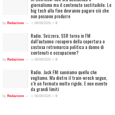
giornalismo ma il contenuto sostituibile. Le
big tech alla fine dovranno pagare ciò che
non possono produrre
by
Redazione
08/08/2026
0
Radio. Svizzera, SSR torna in FM
dall’autunno: recupero della copertura o
costosa retromarcia politica a danno di
contenuti e occupazione?
by
Redazione
06/08/2026
0
Radio. Jack FM: suoniamo quello che
vogliamo. Ma dietro il train-wreck segue,
c’è un formato molto rigido. E non esente
da grandi limiti
by
Redazione
06/08/2026
0