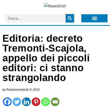
LISTA NEWSLETTER E CIRCOLARI SIT
ARCHIVIO S.I.T.
Editoria: decreto
Tremonti-Scajola,
appello dei piccoli
editori: ci stanno
strangolando
by
Redazione
Aprile 6, 2010