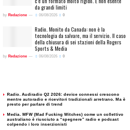
c’è un formato molto rigido. E non esente
da grandi limiti
by
Redazione
06/08/2026
0
Radio. Monito da Canada: non è la
tecnologia da salvare, ma il servizio. Il caso
della chiusura di sei stazioni della Rogers
Sports & Media
by
Redazione
06/08/2026
0
Radio. Audiradio Q2 2026: device connessi crescono
mentre autoradio e ricevitori tradizionali arretrano. Ma è
presto per parlare di trend
Media. MFW (Mad Fucking Witches) come un collettivo
australiano è riusciuto a “spegnere” radio e podcast
colpendo i loro inserzionisti