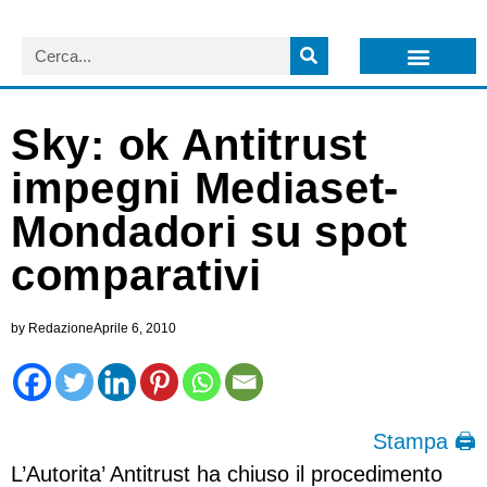
LISTA NEWSLETTER E CIRCOLARI SIT
ARCHIVIO S.I.T.
Sky: ok Antitrust
impegni Mediaset-
Mondadori su spot
comparativi
by
Redazione
Aprile 6, 2010
Stampa 🖨
L’Autorita’ Antitrust ha chiuso il procedimento