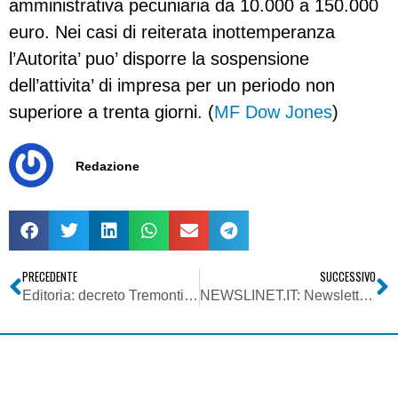
amministrativa pecuniaria da 10.000 a 150.000
euro. Nei casi di reiterata inottemperanza
l’Autorita’ puo’ disporre la sospensione
dell’attivita’ di impresa per un periodo non
superiore a trenta giorni. (
MF Dow Jones
)
Redazione
PRECEDENTE
SUCCESSIVO
Editoria: decreto Tremonti-Scajola, appello dei piccoli editori: ci stanno strangolando
NEWSLINET.IT: Newsletter n. 548 del 07/04/2010