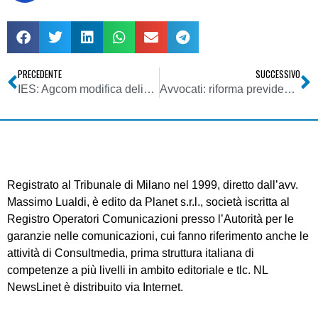
PRECEDENTE
SUCCESSIVO
IES: Agcom modifica delibera 129/02/CONS. Posticipato al 30/09 termine per adempimento. Richiesto invio mediante posta elettronica certificata
Avvocati: riforma previdenziale necessaria per veder più chiaramente lo stato della professione
Registrato al Tribunale di Milano nel 1999, diretto dall’avv.
Massimo Lualdi, è edito da Planet s.r.l., società iscritta al
Registro Operatori Comunicazioni presso l’Autorità per le
garanzie nelle comunicazioni, cui fanno riferimento anche le
attività di Consultmedia, prima struttura italiana di
competenze a più livelli in ambito editoriale e tlc. NL
NewsLinet è distribuito via Internet.