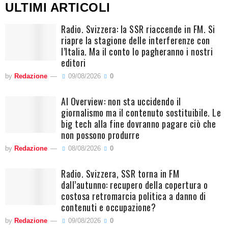
ULTIMI ARTICOLI
Radio. Svizzera: la SSR riaccende in FM. Si
riapre la stagione delle interferenze con
l’Italia. Ma il conto lo pagheranno i nostri
editori
by
Redazione
09/08/2026
0
AI Overview: non sta uccidendo il
giornalismo ma il contenuto sostituibile. Le
big tech alla fine dovranno pagare ciò che
non possono produrre
by
Redazione
08/08/2026
0
Radio. Svizzera, SSR torna in FM
dall’autunno: recupero della copertura o
costosa retromarcia politica a danno di
contenuti e occupazione?
by
Redazione
09/08/2026
0