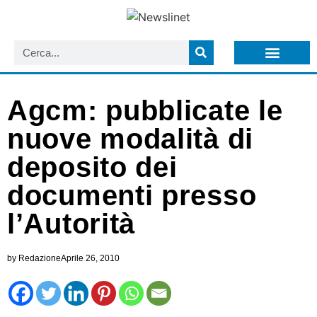
LISTA NEWSLETTER E CIRCOLARI SIT
ARCHIVIO S.I.T.
Agcm: pubblicate le
nuove modalità di
deposito dei
documenti presso
l’Autorità
by
Redazione
Aprile 26, 2010