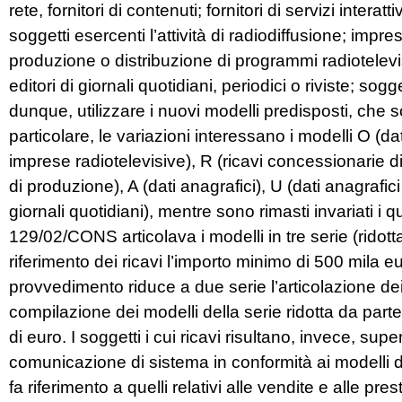
rete, fornitori di contenuti; fornitori di servizi intera
soggetti esercenti l’attività di radiodiffusione; impr
produzione o distribuzione di programmi radiotelevi
editori di giornali quotidiani, periodici o riviste; sog
dunque, utilizzare i nuovi modelli predisposti, che 
particolare, le variazioni interessano i modelli O (dati
imprese radiotelevisive), R (ricavi concessionarie d
di produzione), A (dati anagrafici), U (dati anagrafici
giornali quotidiani), mentre sono rimasti invariati i 
129/02/CONS articolava i modelli in tre serie (ridot
riferimento dei ricavi l’importo minimo di 500 mila e
provvedimento riduce a due serie l’articolazione dei 
compilazione dei modelli della serie ridotta da parte d
di euro. I soggetti i cui ricavi risultano, invece, sup
comunicazione di sistema in conformità ai modelli de
fa riferimento a quelli relativi alle vendite e alle pr