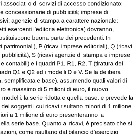
ttivi associati o di servizi di accesso condizionato;
ese concessionarie di pubblicità; imprese di
sivi; agenzie di stampa a carattere nazionale;
getti esercenti l’editoria elettronica) dovranno,
sostituiscono buona parte dei precedenti. In
 patrimoniali), P (ricavi imprese editoriali), Q (ricavi
i pubblicità), S (ricavi agenzie di stampa e imprese
 e contabili) e i quadri P1, R1, R2, T (tiratura dei
quadri Q1 e Q2 ed i modelli D e V. Se la delibera
ta, semplificata e base), assumendo quali valori di
uro e massimo di 5 milioni di euro, il nuovo
modelli: la serie ridotta e quella base, e prevede la
ei soggetti i cui ricavi risultano minori di 1 milione
eriori a 1 milione di euro presenteranno la
lla serie base. Quanto ai ricavi, è precisato che si
estazioni, come risultano dal bilancio d’esercizio