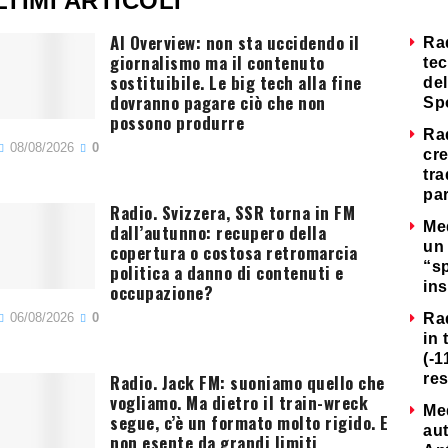
LTIMI ARTICOLI
AI Overview: non sta uccidendo il
Ra
giornalismo ma il contenuto
tec
sostituibile. Le big tech alla fine
del
dovranno pagare ciò che non
Sp
possono produrre
Ra
08/08/2026
0
cre
tra
par
Radio. Svizzera, SSR torna in FM
Me
dall’autunno: recupero della
un 
copertura o costosa retromarcia
“s
politica a danno di contenuti e
ins
occupazione?
06/08/2026
0
Ra
in 
(-1
Radio. Jack FM: suoniamo quello che
re
vogliamo. Ma dietro il train-wreck
Me
segue, c’è un formato molto rigido. E
au
non esente da grandi limiti