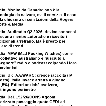
dio. Monito da Canada: non è la
nologia da salvare, ma il servizio. Il caso
la chiusura di sei stazioni della Rogers
orts & Media
dio. Audiradio Q2 2026: device connessi
scono mentre autoradio e ricevitori
dizionali arretrano. Ma è presto per
lare di trend
dia. MFW (Mad Fucking Witches) come
collettivo australiano è riusciuto a
pegnere” radio e podcast colpendo i loro
erzionisti
dio. UK, AA/WARC: cresce raccolta (IP
testa). Italia invece arretra a giugno
1,5%). Editori anziché evolvere,
stringono perimetro
dia. Del. 152/26/CONS Agcom:
torizzato passaggio quote GEDI ad