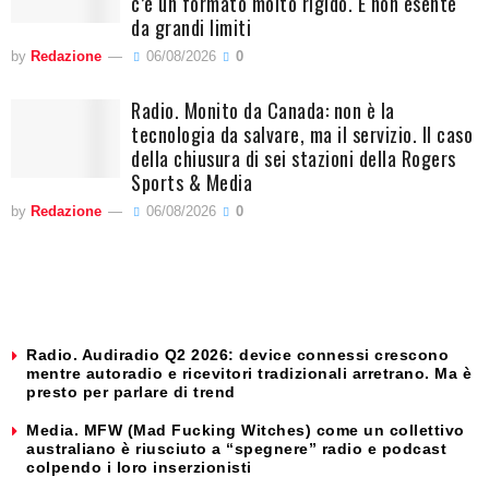
c’è un formato molto rigido. E non esente
da grandi limiti
by
Redazione
06/08/2026
0
Radio. Monito da Canada: non è la
tecnologia da salvare, ma il servizio. Il caso
della chiusura di sei stazioni della Rogers
Sports & Media
by
Redazione
06/08/2026
0
Radio. Audiradio Q2 2026: device connessi crescono
mentre autoradio e ricevitori tradizionali arretrano. Ma è
presto per parlare di trend
Media. MFW (Mad Fucking Witches) come un collettivo
australiano è riusciuto a “spegnere” radio e podcast
colpendo i loro inserzionisti