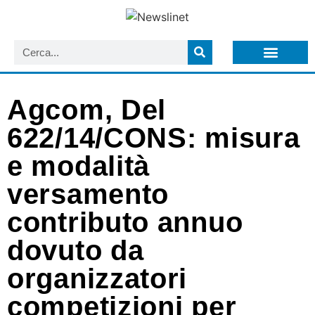
LISTA NEWSLETTER E CIRCOLARI SIT
ARCHIVIO S.I.T.
Agcom, Del
622/14/CONS: misura
e modalità
versamento
contributo annuo
dovuto da
organizzatori
competizioni per