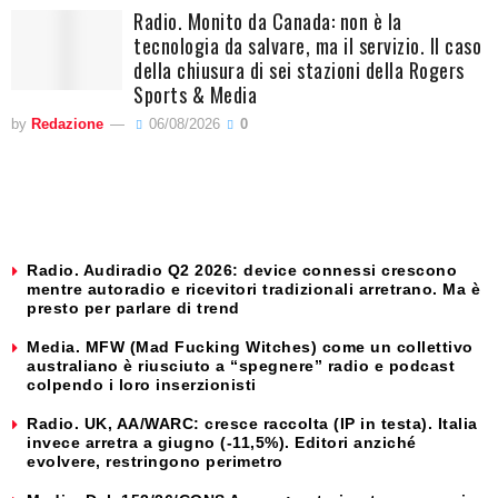
Radio. Monito da Canada: non è la
tecnologia da salvare, ma il servizio. Il caso
della chiusura di sei stazioni della Rogers
Sports & Media
by
Redazione
06/08/2026
0
Radio. Audiradio Q2 2026: device connessi crescono
mentre autoradio e ricevitori tradizionali arretrano. Ma è
presto per parlare di trend
Media. MFW (Mad Fucking Witches) come un collettivo
australiano è riusciuto a “spegnere” radio e podcast
colpendo i loro inserzionisti
Radio. UK, AA/WARC: cresce raccolta (IP in testa). Italia
invece arretra a giugno (-11,5%). Editori anziché
evolvere, restringono perimetro