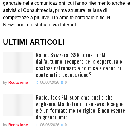
garanzie nelle comunicazioni, cui fanno riferimento anche le
attività di Consultmedia, prima struttura italiana di
competenze a più livelli in ambito editoriale e tlc. NL
NewsLinet è distribuito via Internet.
ULTIMI ARTICOLI
Radio. Svizzera, SSR torna in FM
dall’autunno: recupero della copertura o
costosa retromarcia politica a danno di
contenuti e occupazione?
by
Redazione
06/08/2026
0
Radio. Jack FM: suoniamo quello che
vogliamo. Ma dietro il train-wreck segue,
c’è un formato molto rigido. E non esente
da grandi limiti
by
Redazione
06/08/2026
0