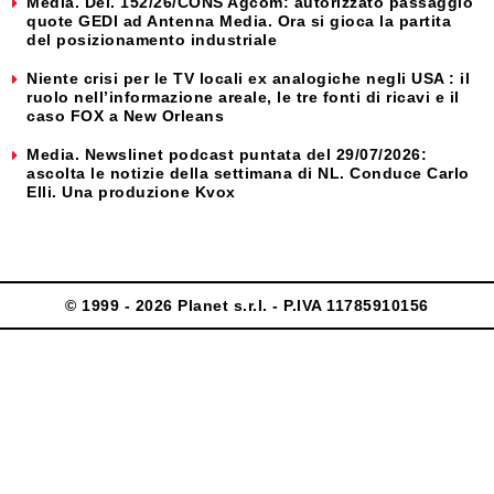
Media. Del. 152/26/CONS Agcom: autorizzato passaggio
quote GEDI ad Antenna Media. Ora si gioca la partita
del posizionamento industriale
Niente crisi per le TV locali ex analogiche negli USA : il
ruolo nell’informazione areale, le tre fonti di ricavi e il
caso FOX a New Orleans
Media. Newslinet podcast puntata del 29/07/2026:
ascolta le notizie della settimana di NL. Conduce Carlo
Elli. Una produzione Kvox
© 1999 - 2026 Planet s.r.l. - P.IVA 11785910156