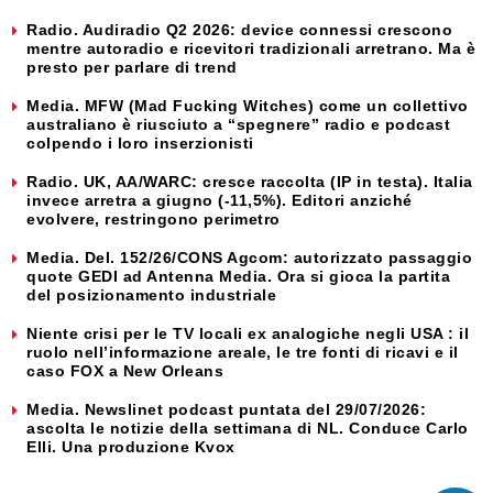
Radio. Audiradio Q2 2026: device connessi crescono
mentre autoradio e ricevitori tradizionali arretrano. Ma è
presto per parlare di trend
Media. MFW (Mad Fucking Witches) come un collettivo
australiano è riusciuto a “spegnere” radio e podcast
colpendo i loro inserzionisti
Radio. UK, AA/WARC: cresce raccolta (IP in testa). Italia
invece arretra a giugno (-11,5%). Editori anziché
evolvere, restringono perimetro
Media. Del. 152/26/CONS Agcom: autorizzato passaggio
quote GEDI ad Antenna Media. Ora si gioca la partita
del posizionamento industriale
Niente crisi per le TV locali ex analogiche negli USA : il
ruolo nell’informazione areale, le tre fonti di ricavi e il
caso FOX a New Orleans
Media. Newslinet podcast puntata del 29/07/2026:
ascolta le notizie della settimana di NL. Conduce Carlo
Elli. Una produzione Kvox