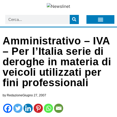
LISTA NEWSLETTER E CIRCOLARI SIT
ARCHIVIO S.I.T.
Amministrativo – IVA
– Per l’Italia serie di
deroghe in materia di
veicoli utilizzati per
fini professionali
by
Redazione
Giugno 27, 2007