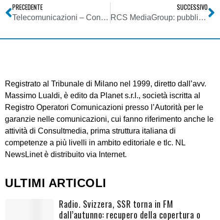
PRECEDENTE
SUCCESSIVO
Telecomunicazioni – Consumatori, l’Authority interviene per far rispettare le disposizioni del codice, più tutele in caso di attivazione, disservizi o cambio di fornitore
RCS MediaGroup: pubblicità a +4-5%
Registrato al Tribunale di Milano nel 1999, diretto dall’avv.
Massimo Lualdi, è edito da Planet s.r.l., società iscritta al
Registro Operatori Comunicazioni presso l’Autorità per le
garanzie nelle comunicazioni, cui fanno riferimento anche le
attività di Consultmedia, prima struttura italiana di
competenze a più livelli in ambito editoriale e tlc. NL
NewsLinet è distribuito via Internet.
ULTIMI ARTICOLI
Radio. Svizzera, SSR torna in FM
dall’autunno: recupero della copertura o