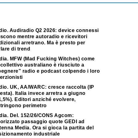
dio. Audiradio Q2 2026: device connessi
scono mentre autoradio e ricevitori
dizionali arretrano. Ma è presto per
lare di trend
dia. MFW (Mad Fucking Witches) come
collettivo australiano è riusciuto a
pegnere” radio e podcast colpendo i loro
erzionisti
dio. UK, AA/WARC: cresce raccolta (IP
testa). Italia invece arretra a giugno
1,5%). Editori anziché evolvere,
stringono perimetro
dia. Del. 152/26/CONS Agcom:
torizzato passaggio quote GEDI ad
enna Media. Ora si gioca la partita del
sizionamento industriale