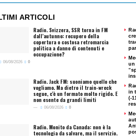
LTIMI ARTICOLI
Radio. Svizzera, SSR torna in FM
Ra
dall’autunno: recupero della
cre
copertura o costosa retromarcia
tra
politica a danno di contenuti e
par
occupazione?
Me
06/08/2026
0
un 
“s
ins
Radio. Jack FM: suoniamo quello che
Ra
vogliamo. Ma dietro il train-wreck
in 
segue, c’è un formato molto rigido. E
(-1
non esente da grandi limiti
re
06/08/2026
0
Me
au
Radio. Monito da Canada: non è la
Ant
tecnologia da salvare, ma il servizio.
po