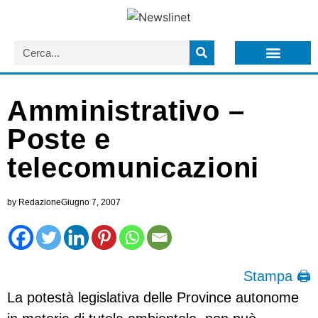
LISTA NEWSLETTER E CIRCOLARI SIT
ARCHIVIO S.I.T.
Amministrativo –
Poste e
telecomunicazioni
by
Redazione
Giugno 7, 2007
Stampa 🖨
La potestà legislativa delle Province autonome