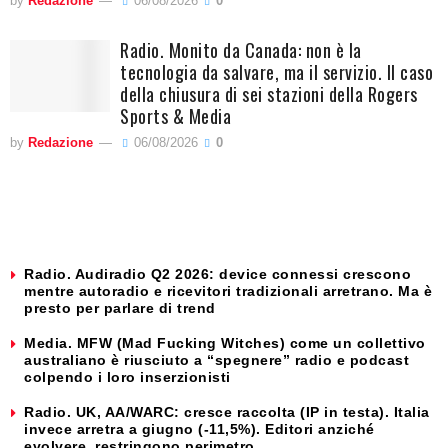
by
Redazione
06/08/2026
0
Radio. Monito da Canada: non è la
tecnologia da salvare, ma il servizio. Il caso
della chiusura di sei stazioni della Rogers
Sports & Media
by
Redazione
06/08/2026
0
Radio. Audiradio Q2 2026: device connessi crescono
mentre autoradio e ricevitori tradizionali arretrano. Ma è
presto per parlare di trend
Media. MFW (Mad Fucking Witches) come un collettivo
australiano è riusciuto a “spegnere” radio e podcast
colpendo i loro inserzionisti
Radio. UK, AA/WARC: cresce raccolta (IP in testa). Italia
invece arretra a giugno (-11,5%). Editori anziché
evolvere, restringono perimetro