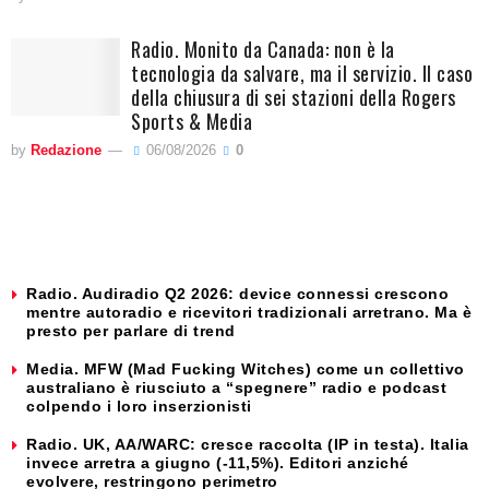
Radio. Monito da Canada: non è la
tecnologia da salvare, ma il servizio. Il caso
della chiusura di sei stazioni della Rogers
Sports & Media
by
Redazione
06/08/2026
0
Radio. Audiradio Q2 2026: device connessi crescono
mentre autoradio e ricevitori tradizionali arretrano. Ma è
presto per parlare di trend
Media. MFW (Mad Fucking Witches) come un collettivo
australiano è riusciuto a “spegnere” radio e podcast
colpendo i loro inserzionisti
Radio. UK, AA/WARC: cresce raccolta (IP in testa). Italia
invece arretra a giugno (-11,5%). Editori anziché
evolvere, restringono perimetro