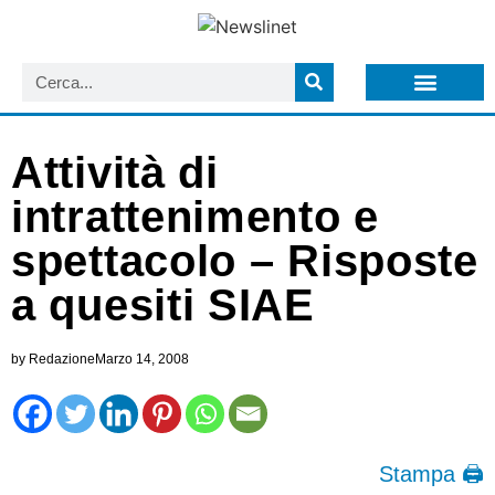
LISTA NEWSLETTER E CIRCOLARI SIT
ARCHIVIO S.I.T.
Attività di
intrattenimento e
spettacolo – Risposte
a quesiti SIAE
by
Redazione
Marzo 14, 2008
Stampa 🖨