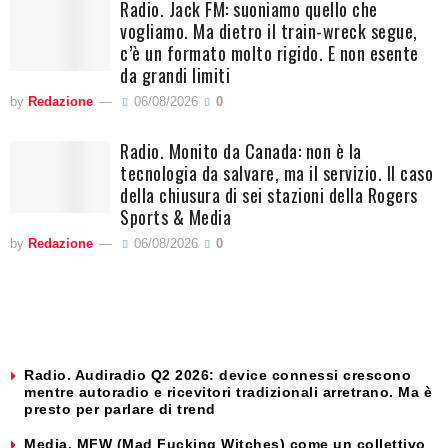
Radio. Jack FM: suoniamo quello che
vogliamo. Ma dietro il train-wreck segue,
c’è un formato molto rigido. E non esente
da grandi limiti
by
Redazione
06/08/2026
0
Radio. Monito da Canada: non è la
tecnologia da salvare, ma il servizio. Il caso
della chiusura di sei stazioni della Rogers
Sports & Media
by
Redazione
06/08/2026
0
Radio. Audiradio Q2 2026: device connessi crescono
mentre autoradio e ricevitori tradizionali arretrano. Ma è
presto per parlare di trend
Media. MFW (Mad Fucking Witches) come un collettivo