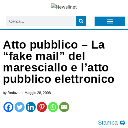
LISTA NEWSLETTER E CIRCOLARI SIT
ARCHIVIO S.I.T.
Atto pubblico – La
“fake mail” del
maresciallo e l’atto
pubblico elettronico
by
Redazione
Maggio 28, 2008
Stampa 🖨