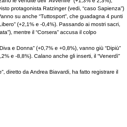
zzano le vendite dell’“Avvenire” (+1,3% e 2,3%),
isto protagonista Ratzinger (vedi, “caso Sapienza”)
Vanno su anche “Tuttosport”, che guadagna 4 punti
 “Libero” (+2,1% e -0,4%). Passando ai mostri sacri,
ta”), mentre il “Corsera” accusa il colpo
“Diva e Donna” (+0,7% e +0,8%), vanno giù “Dipiù”
2% e -8,8%). Calano anche gli inserti, il “Venerdì”
”, diretto da Andrea Biavardi, ha fatto registrare il