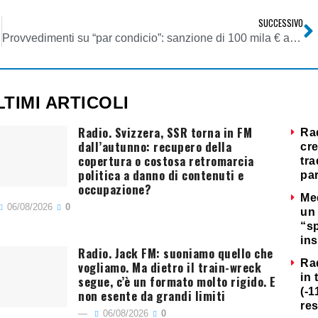
SUCCESSIVO
.p.c.
Provvedimenti su “par condicio”: sanzione di 100 mila € a RTI e ordine alle emittenti RAI 1, La7, MTV, Italia 1, Canale 5 e Rete 4 a dare integrale ottemperanza ai provvedimenti già adottati
LTIMI ARTICOLI
Radio. Svizzera, SSR torna in FM
Ra
dall’autunno: recupero della
cre
copertura o costosa retromarcia
tra
politica a danno di contenuti e
par
occupazione?
Me
06/08/2026
0
un 
“s
ins
Radio. Jack FM: suoniamo quello che
Ra
vogliamo. Ma dietro il train-wreck
in 
segue, c’è un formato molto rigido. E
(-1
non esente da grandi limiti
re
06/08/2026
0