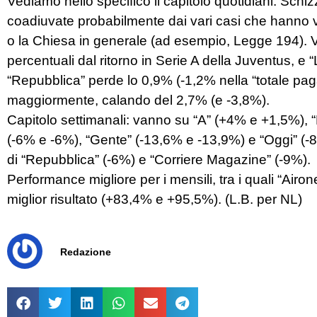
Vediamo nello specifico il capitolo quotidiani. Schi
coadiuvate probabilmente dai vari casi che hanno v
o la Chiesa in generale (ad esempio, Legge 194). 
percentuali dal ritorno in Serie A della Juventus, e
“Repubblica” perde lo 0,9% (-1,2% nella “totale paga
maggiormente, calando del 2,7% (e -3,8%).
Capitolo settimanali: vanno su “A” (+4% e +1,5%), 
(-6% e -6%), “Gente” (-13,6% e -13,9%) e “Oggi” (-8,
di “Repubblica” (-6%) e “Corriere Magazine” (-9%).
Performance migliore per i mensili, tra i quali “Airone
miglior risultato (+83,4% e +95,5%). (L.B. per NL)
Redazione