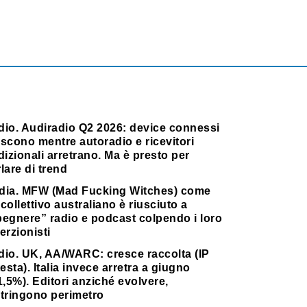
dio. Audiradio Q2 2026: device connessi
scono mentre autoradio e ricevitori
dizionali arretrano. Ma è presto per
lare di trend
dia. MFW (Mad Fucking Witches) come
collettivo australiano è riusciuto a
pegnere” radio e podcast colpendo i loro
erzionisti
dio. UK, AA/WARC: cresce raccolta (IP
testa). Italia invece arretra a giugno
1,5%). Editori anziché evolvere,
stringono perimetro