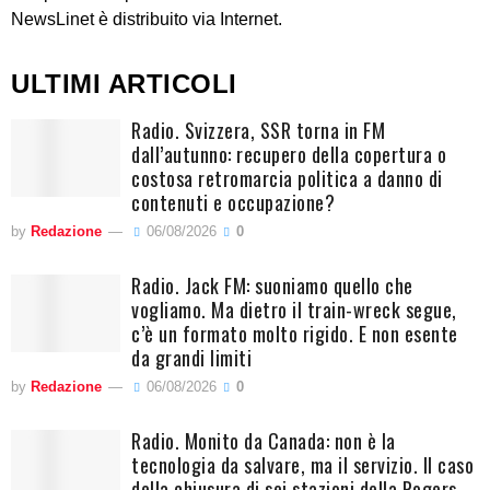
NewsLinet è distribuito via Internet.
ULTIMI ARTICOLI
Radio. Svizzera, SSR torna in FM
dall’autunno: recupero della copertura o
costosa retromarcia politica a danno di
contenuti e occupazione?
by
Redazione
06/08/2026
0
Radio. Jack FM: suoniamo quello che
vogliamo. Ma dietro il train-wreck segue,
c’è un formato molto rigido. E non esente
da grandi limiti
by
Redazione
06/08/2026
0
Radio. Monito da Canada: non è la
tecnologia da salvare, ma il servizio. Il caso
della chiusura di sei stazioni della Rogers