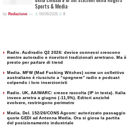
Sports & Media
by
Redazione
06/08/2026
0
Radio. Audiradio Q2 2026: device connessi crescono
mentre autoradio e ricevitori tradizionali arretrano. Ma è
presto per parlare di trend
Media. MFW (Mad Fucking Witches) come un collettivo
australiano è riusciuto a “spegnere” radio e podcast
colpendo i loro inserzionisti
Radio. UK, AA/WARC: cresce raccolta (IP in testa). Italia
invece arretra a giugno (-11,5%). Editori anziché
evolvere, restringono perimetro
Media. Del. 152/26/CONS Agcom: autorizzato passaggio
quote GEDI ad Antenna Media. Ora si gioca la partita
del posizionamento industriale