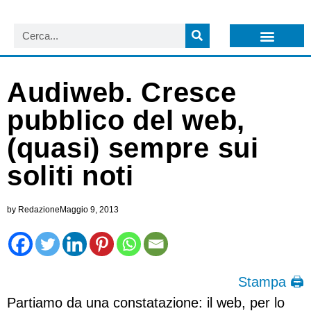
LISTA NEWSLETTER E CIRCOLARI SIT
ARCHIVIO S.I.T.
Audiweb. Cresce
pubblico del web,
(quasi) sempre sui
soliti noti
by
Redazione
Maggio 9, 2013
Stampa 🖨
Partiamo da una constatazione: il web, per lo