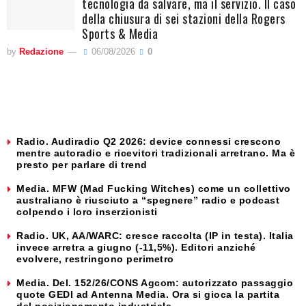
tecnologia da salvare, ma il servizio. Il caso
della chiusura di sei stazioni della Rogers
Sports & Media
by
Redazione
06/08/2026
0
Radio. Audiradio Q2 2026: device connessi crescono
mentre autoradio e ricevitori tradizionali arretrano. Ma è
presto per parlare di trend
Media. MFW (Mad Fucking Witches) come un collettivo
australiano è riusciuto a “spegnere” radio e podcast
colpendo i loro inserzionisti
Radio. UK, AA/WARC: cresce raccolta (IP in testa). Italia
invece arretra a giugno (-11,5%). Editori anziché
evolvere, restringono perimetro
Media. Del. 152/26/CONS Agcom: autorizzato passaggio
quote GEDI ad Antenna Media. Ora si gioca la partita
del posizionamento industriale