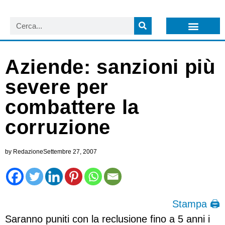
LISTA NEWSLETTER E CIRCOLARI SIT
ARCHIVIO S.I.T.
Aziende: sanzioni più
severe per
combattere la
corruzione
by
Redazione
Settembre 27, 2007
Stampa 🖨
Saranno puniti con la reclusione fino a 5 anni i