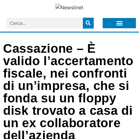
LISTA NEWSLETTER E CIRCOLARI SIT
ARCHIVIO S.I.T.
Cassazione – È
valido l’accertamento
fiscale, nei confronti
di un’impresa, che si
fonda su un floppy
disk trovato a casa di
un ex collaboratore
dell’azienda