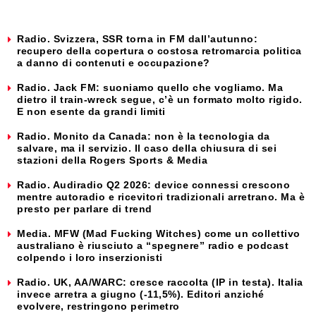
Radio. Svizzera, SSR torna in FM dall’autunno:
recupero della copertura o costosa retromarcia politica
a danno di contenuti e occupazione?
Radio. Jack FM: suoniamo quello che vogliamo. Ma
dietro il train-wreck segue, c’è un formato molto rigido.
E non esente da grandi limiti
Radio. Monito da Canada: non è la tecnologia da
salvare, ma il servizio. Il caso della chiusura di sei
stazioni della Rogers Sports & Media
Radio. Audiradio Q2 2026: device connessi crescono
mentre autoradio e ricevitori tradizionali arretrano. Ma è
presto per parlare di trend
Media. MFW (Mad Fucking Witches) come un collettivo
australiano è riusciuto a “spegnere” radio e podcast
colpendo i loro inserzionisti
Radio. UK, AA/WARC: cresce raccolta (IP in testa). Italia
invece arretra a giugno (-11,5%). Editori anziché
evolvere, restringono perimetro