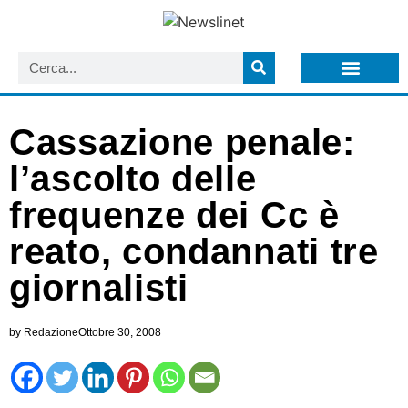
LISTA NEWSLETTER E CIRCOLARI SIT
ARCHIVIO S.I.T.
Cassazione penale:
l’ascolto delle
frequenze dei Cc è
reato, condannati tre
giornalisti
by
Redazione
Ottobre 30, 2008