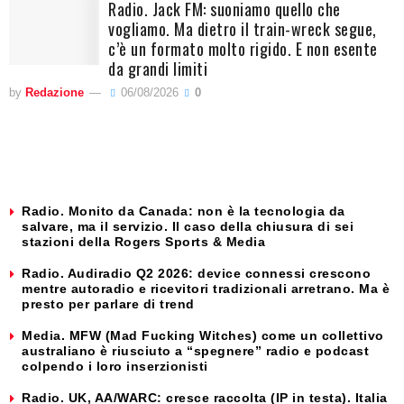
Radio. Jack FM: suoniamo quello che
vogliamo. Ma dietro il train-wreck segue,
c’è un formato molto rigido. E non esente
da grandi limiti
by
Redazione
06/08/2026
0
Radio. Monito da Canada: non è la tecnologia da
salvare, ma il servizio. Il caso della chiusura di sei
stazioni della Rogers Sports & Media
Radio. Audiradio Q2 2026: device connessi crescono
mentre autoradio e ricevitori tradizionali arretrano. Ma è
presto per parlare di trend
Media. MFW (Mad Fucking Witches) come un collettivo
australiano è riusciuto a “spegnere” radio e podcast
colpendo i loro inserzionisti
Radio. UK, AA/WARC: cresce raccolta (IP in testa). Italia