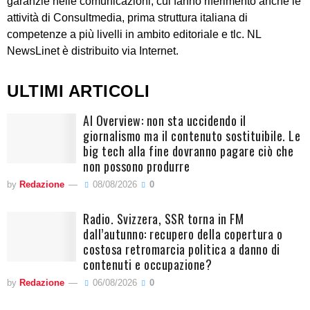
garanzie nelle comunicazioni, cui fanno riferimento anche le
attività di Consultmedia, prima struttura italiana di
competenze a più livelli in ambito editoriale e tlc. NL
NewsLinet è distribuito via Internet.
ULTIMI ARTICOLI
AI Overview: non sta uccidendo il
giornalismo ma il contenuto sostituibile. Le
big tech alla fine dovranno pagare ciò che
non possono produrre
by
Redazione
08/08/2026
0
Radio. Svizzera, SSR torna in FM
dall’autunno: recupero della copertura o
costosa retromarcia politica a danno di
contenuti e occupazione?
by
Redazione
06/08/2026
0