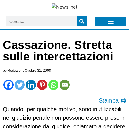
LISTA NEWSLETTER E CIRCOLARI SIT
ARCHIVIO S.I.T.
Cassazione. Stretta
sulle intercettazioni
by
Redazione
Ottobre 31, 2008
Stampa 🖨
Quando, per qualche motivo, sono inutilizzabili
nel giudizio penale non possono essere prese in
considerazione dal giudice, chiamato a decidere