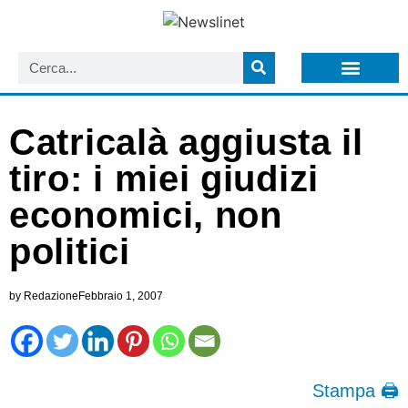
LISTA NEWSLETTER E CIRCOLARI SIT
ARCHIVIO S.I.T.
Catricalà aggiusta il
tiro: i miei giudizi
economici, non
politici
by
Redazione
Febbraio 1, 2007
Stampa 🖨