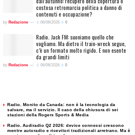
dall’autunno: recupero della copertura o
costosa retromarcia politica a danno di
contenuti e occupazione?
by
Redazione
06/08/2026
0
Radio. Jack FM: suoniamo quello che
vogliamo. Ma dietro il train-wreck segue,
c’è un formato molto rigido. E non esente
da grandi limiti
by
Redazione
06/08/2026
0
Radio. Monito da Canada: non è la tecnologia da
salvare, ma il servizio. Il caso della chiusura di sei
stazioni della Rogers Sports & Media
Radio. Audiradio Q2 2026: device connessi crescono
mentre autoradio e ricevitori tradizionali arretrano. Ma è