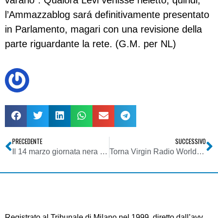
vararlo”. Qualora Levi venisse rieletto, quindi,
l’Ammazzablog sará definitivamente presentato
in Parlamento, magari con una revisione della
parte riguardante la rete. (G.M. per NL)
PRECEDENTE
SUCCESSIVO
Il 14 marzo giornata nera per il giornalismo italiano: minacce in aula in Campania, incriminazione di cronisti a Perugia e perquisizione alla sede Ansa di Ancona
Torna Virgin Radio World,com, sito non ufficiale dedicato alla radio che ha stravolto il settore
Registrato al Tribunale di Milano nel 1999, diretto dall’avv.