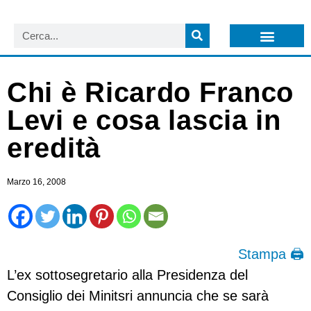
LISTA NEWSLETTER E CIRCOLARI SIT
ARCHIVIO S.I.T.
Chi è Ricardo Franco
Levi e cosa lascia in
eredità
Marzo 16, 2008
Stampa 🖨
L’ex sottosegretario alla Presidenza del
Consiglio dei Minitsri annuncia che se sarà