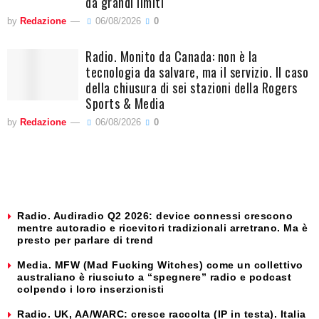
da grandi limiti
by
Redazione
06/08/2026
0
Radio. Monito da Canada: non è la
tecnologia da salvare, ma il servizio. Il caso
della chiusura di sei stazioni della Rogers
Sports & Media
by
Redazione
06/08/2026
0
Radio. Audiradio Q2 2026: device connessi crescono
mentre autoradio e ricevitori tradizionali arretrano. Ma è
presto per parlare di trend
Media. MFW (Mad Fucking Witches) come un collettivo
australiano è riusciuto a “spegnere” radio e podcast
colpendo i loro inserzionisti
Radio. UK, AA/WARC: cresce raccolta (IP in testa). Italia