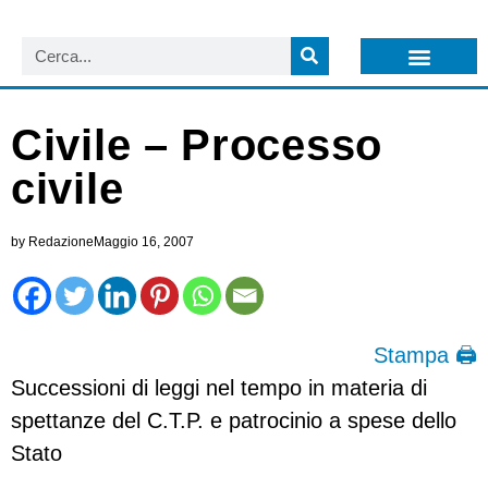
LISTA NEWSLETTER E CIRCOLARI SIT
ARCHIVIO S.I.T.
Civile – Processo
civile
by
Redazione
Maggio 16, 2007
Stampa 🖨
Successioni di leggi nel tempo in materia di
spettanze del C.T.P. e patrocinio a spese dello
Stato