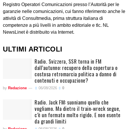
Registro Operatori Comunicazioni presso l’Autorità per le
garanzie nelle comunicazioni, cui fanno riferimento anche le
attività di Consultmedia, prima struttura italiana di
competenze a più livelli in ambito editoriale e tlc. NL
NewsLinet è distribuito via Internet.
ULTIMI ARTICOLI
Radio. Svizzera, SSR torna in FM
dall’autunno: recupero della copertura o
costosa retromarcia politica a danno di
contenuti e occupazione?
by
Redazione
06/08/2026
0
Radio. Jack FM: suoniamo quello che
vogliamo. Ma dietro il train-wreck segue,
c’è un formato molto rigido. E non esente
da grandi limiti
by
Redazione
06/08/2026
0