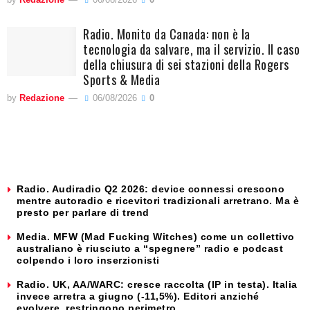
Radio. Monito da Canada: non è la
tecnologia da salvare, ma il servizio. Il caso
della chiusura di sei stazioni della Rogers
Sports & Media
by
Redazione
06/08/2026
0
Radio. Audiradio Q2 2026: device connessi crescono
mentre autoradio e ricevitori tradizionali arretrano. Ma è
presto per parlare di trend
Media. MFW (Mad Fucking Witches) come un collettivo
australiano è riusciuto a “spegnere” radio e podcast
colpendo i loro inserzionisti
Radio. UK, AA/WARC: cresce raccolta (IP in testa). Italia
invece arretra a giugno (-11,5%). Editori anziché
evolvere, restringono perimetro