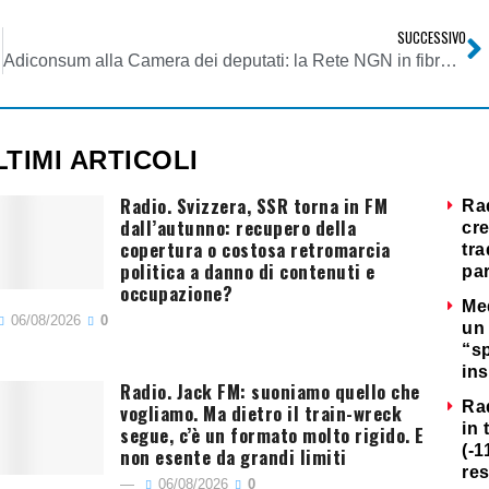
SUCCESSIVO
Adiconsum alla Camera dei deputati: la Rete NGN in fibra ottica è il nuovo servizio universale
LTIMI ARTICOLI
Radio. Svizzera, SSR torna in FM
Ra
dall’autunno: recupero della
cre
copertura o costosa retromarcia
tra
politica a danno di contenuti e
par
occupazione?
Me
06/08/2026
0
un 
“s
ins
Radio. Jack FM: suoniamo quello che
Ra
vogliamo. Ma dietro il train-wreck
in 
segue, c’è un formato molto rigido. E
(-1
non esente da grandi limiti
re
06/08/2026
0