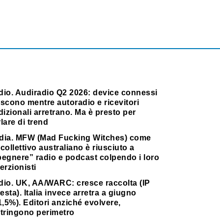
dio. Audiradio Q2 2026: device connessi
scono mentre autoradio e ricevitori
dizionali arretrano. Ma è presto per
lare di trend
dia. MFW (Mad Fucking Witches) come
collettivo australiano è riusciuto a
pegnere” radio e podcast colpendo i loro
erzionisti
dio. UK, AA/WARC: cresce raccolta (IP
testa). Italia invece arretra a giugno
1,5%). Editori anziché evolvere,
stringono perimetro