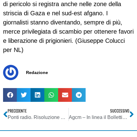
di pericolo si registra anche nelle zone della
striscia di Gaza e nel sud-est afgano. I
giornalisti stanno diventando, sempre di più,
merce privilegiata di scambio per ottenere favori
e liberazione di prigionieri. (Giuseppe Colucci
per NL)
Redazione
PRECEDENTE
SUCCESSIVO
Ponti radio. Risoluzione Ade. Trattamento tributario da applicare, ai fini IVA e dell’Imposta di registro, ad alcune prestazioni di servizi relative all’installazione di ponti radio e apparati di telefonia
Agcm – In linea il Bollettino 17/2007