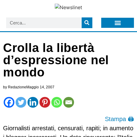
LISTA NEWSLETTER E CIRCOLARI SIT
ARCHIVIO S.I.T.
Crolla la libertà
d’espressione nel
mondo
by
Redazione
Maggio 14, 2007
Stampa 🖨
Giornalisti arrestati, censurati, rapiti; in aumento