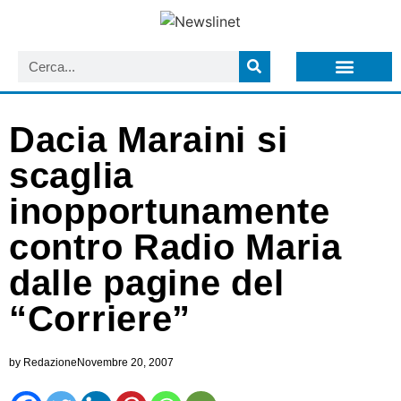
LISTA NEWSLETTER E CIRCOLARI SIT
ARCHIVIO S.I.T.
Dacia Maraini si
scaglia
inopportunamente
contro Radio Maria
dalle pagine del
“Corriere”
by
Redazione
Novembre 20, 2007