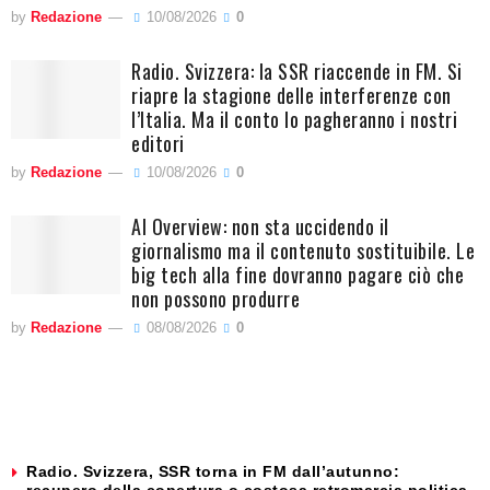
by
Redazione
10/08/2026
0
Radio. Svizzera: la SSR riaccende in FM. Si
riapre la stagione delle interferenze con
l’Italia. Ma il conto lo pagheranno i nostri
editori
by
Redazione
10/08/2026
0
AI Overview: non sta uccidendo il
giornalismo ma il contenuto sostituibile. Le
big tech alla fine dovranno pagare ciò che
non possono produrre
by
Redazione
08/08/2026
0
Radio. Svizzera, SSR torna in FM dall’autunno: