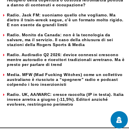
recupero della copertura o costosa retromarcia politica
a danno di contenuti e occupazione?
Radio. Jack FM: suoniamo quello che vogliamo. Ma
dietro il train-wreck segue, c’è un formato molto rigido.
E non esente da grandi limiti
Radio. Monito da Canada: non è la tecnologia da
salvare, ma il servizio. Il caso della chiusura di sei
stazioni della Rogers Sports & Media
Radio. Audiradio Q2 2026: device connessi crescono
mentre autoradio e ricevitori tradizionali arretrano. Ma è
presto per parlare di trend
Media. MFW (Mad Fucking Witches) come un collettivo
australiano è riusciuto a “spegnere” radio e podcast
colpendo i loro inserzionisti
Radio. UK, AA/WARC: cresce raccolta (IP in testa). Italia
invece arretra a giugno (-11,5%). Editori anziché
evolvere, restringono perimetro