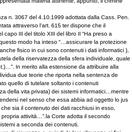
appresentata materia attinente, appunto, il crimine
za n. 3067 del 4.10.1999 adottata dalla Cass. Pen.
tata attraverso l’art. 615 ter dispone che il
apo III del titolo XIII del libro II “Ha preso a
 in questo modo ha inteso “…assicurare la protezione
nche fisico in cui sono contenuti i dati informatici ),
tela della riservatezza della sfera individuale, quale
)…”. In merito alla estensione da attribuire alla
ndividua due teorie che riporta nella sentenza de
to quello di tutelare soltanto i contenuti
ezza della vita privata) dei sistemi informatici…mentre
tendersi nel senso che essa abbia ad oggetto lo jus
 che sia il contenuto dei dati racchiusi in esso,
a propria attività…”.la Corte adotta il secondo
sistemi a seconda dei contenuti.