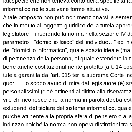
fattispecie che non teneva conto della specificità r
informatico nelle sue varie forme attuative.
A tale proposito non può non menzionarsi la senten
che in merito all’oggetto giuridico della tutela appron
legislatore – inserendo la norma nella sezione IV del c
parametro il “domicilio fisico” dell’individuo…” ed
del “domicilio informatico”, quale spazio ideale (ma a
di pertinenza della persona, al quale estendere la tu
bene anche costituzionalmente protetto (art. 14 cost.
tutela garantita dall’art. 615 ter la suprema Corte i
quo: “ …lo scopo avuto di mira dal legislatore (è) sta
personalissimi (cioè attinenti al diritto alla riservat
vi è chi riconosce che la norma in parola debba es
exludendi del titolare del sistema informatico, quale
purchè attinente alla propria sfera di pensiero o all
indirizzo poiché la norma non opera distinzioni tra 