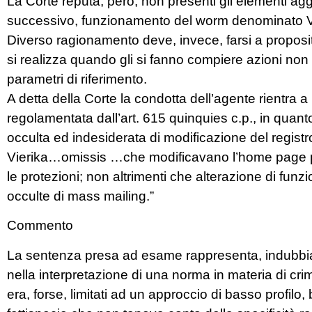
La Corte reputa, però, non presenti gli elementi aggr
successivo, funzionamento del worm denominato Vi
Diverso ragionamento deve, invece, farsi a proposit
si realizza quando gli si fanno compiere azioni non 
parametri di riferimento.
A detta della Corte la condotta dell’agente rientra a p
regolamentata dall’art. 615 quinquies c.p., in quanto
occulta ed indesiderata di modificazione del regis
Vierika…omissis …che modificavano l’home page p
le protezioni; non altrimenti che alterazione di fun
occulte di mass mailing.”
Commento
La sentenza presa ad esame rappresenta, indubbia
nella interpretazione di una norma in materia di crimi
era, forse, limitati ad un approccio di basso profilo,