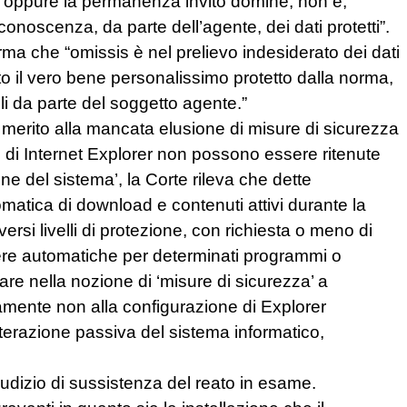
a oppure la permanenza invito domine; non è,
a conoscenza, da parte dell’agente, dei dati protetti”.
ma che “omissis è nel prelievo indesiderato dei dati
to il vero bene personalissimo protetto dalla norma,
li da parte del soggetto agente.”
 merito alla mancata elusione di misure di sicurezza
e di Internet Explorer non possono essere ritenute
ne del sistema’, la Corte rileva che dette
atica di download e contenuti attivi durante la
rsi livelli di protezione, con richiesta o meno di
iere automatiche per determinati programmi o
are nella nozione di ‘misure di sicurezza’ a
amente non alla configurazione di Explorer
nterazione passiva del sistema informatico,
iudizio di sussistenza del reato in esame.