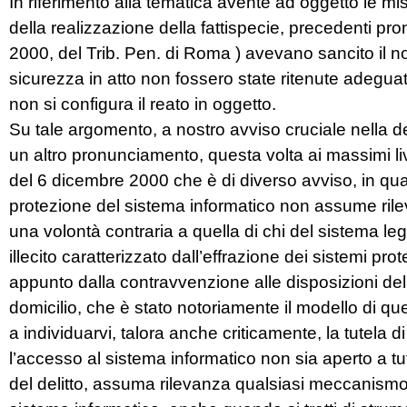
In riferimento alla tematica avente ad oggetto le misu
della realizzazione della fattispecie, precedenti pr
2000, del Trib. Pen. di Roma ) avevano sancito il n
sicurezza in atto non fossero state ritenute adegua
non si configura il reato in oggetto.
Su tale argomento, a nostro avviso cruciale nella de
un altro pronunciamento, questa volta ai massimi li
del 6 dicembre 2000 che è di diverso avviso, in quan
protezione del sistema informatico non assume rile
una volontà contraria a quella di chi del sistema le
illecito caratterizzato dall’effrazione dei sistemi prot
appunto dalla contravvenzione alle disposizioni del t
domicilio, che è stato notoriamente il modello di qu
a individuarvi, talora anche criticamente, la tutela 
l’accesso al sistema informatico non sia aperto a tut
del delitto, assuma rilevanza qualsiasi meccanismo d