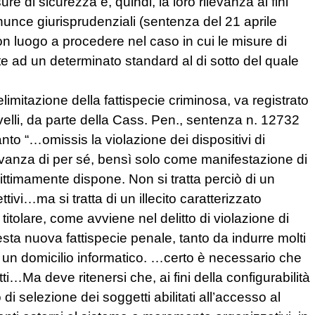
re di sicurezza e, quindi, la loro rilevanza ai fini
onunce giurisprudenziali (sentenza del 21 aprile
on luogo a procedere nel caso in cui le misure di
te ad un determinato standard al di sotto del quale
limitazione della fattispecie criminosa, va registrato
velli, da parte della Cass. Pen., sentenza n. 12732
to “…omissis la violazione dei dispositivi di
vanza di per sé, bensì solo come manifestazione di
gittimamente dispone. Non si tratta perciò di un
ettivi…ma si tratta di un illecito caratterizzato
itolare, come avviene nel delitto di violazione di
esta nuova fattispecie penale, tanto da indurre molti
di un domicilio informatico. …certo è necessario che
ti…Ma deve ritenersi che, ai fini della configurabilità
i selezione dei soggetti abilitati all’accesso al