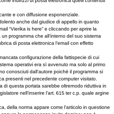
ome indirizzi di posta elettronica quelli contenuti
icante e con diffusione esponenziale.
audolento anche dal giudice di appello in quanto
ail “Vierika is here” e cliccando per aprire la
a un programma che all’interno del suo sistema
rubrica di posta elettronica l’email con effetto
 mancata configurazione della fattispecie di cui
 sistema operativi era sì avvenuto ma solo al primo
no conosciuti dall’autore poiché il programma si
nica presenti nel precedente computer visitato.
a di questa portata sarebbe oltremodo riduttiva in
slatore nell’inserire l’art. 615 ter c.p. quale argine
ica, della norma appare come l’articolo in questione