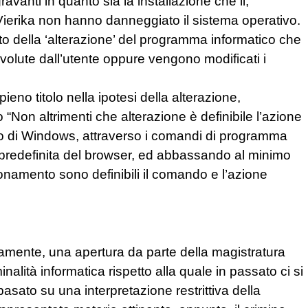
avanti in quanto sia la installazione che il,
erika non hanno danneggiato il sistema operativo.
o della ‘alterazione’ del programma informatico che
volute dall’utente oppure vengono modificati i
ieno titolo nella ipotesi della alterazione,
 “Non altrimenti che alterazione è definibile l’azione
tro di Windows, attraverso i comandi di programma
redefinita del browser, ed abbassando al minimo
zionamento sono definibili il comando e l’azione
mente, una apertura da parte della magistratura
nalità informatica rispetto alla quale in passato ci si
 basato su una interpretazione restrittiva della