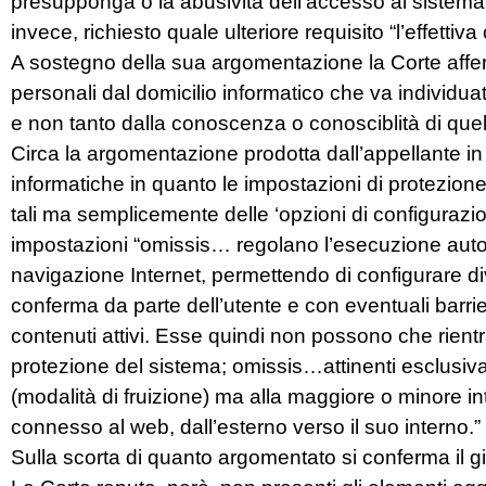
presupponga o la abusività dell’accesso al sistem
invece, richiesto quale ulteriore requisito “l’effettiv
A sostegno della sua argomentazione la Corte affer
personali dal domicilio informatico che va individua
e non tanto dalla conoscenza o conosciblità di quel
Circa la argomentazione prodotta dall’appellante in
informatiche in quanto le impostazioni di protezion
tali ma semplicemente delle ‘opzioni di configurazio
impostazioni “omissis… regolano l’esecuzione autom
navigazione Internet, permettendo di configurare dive
conferma da parte dell’utente e con eventuali barr
contenuti attivi. Esse quindi non possono che rientr
protezione del sistema; omissis…attinenti esclusiv
(modalità di fruizione) ma alla maggiore o minore i
connesso al web, dall’esterno verso il suo interno.”
Sulla scorta di quanto argomentato si conferma il g