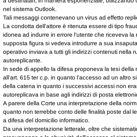
a destinatari, in maniera esponenziale, utilizzando c
nel sistema Outlook.
Tali messaggi contenevano un virus ad effetto repl
La condotta dell’attore è ritenuta essere di tipo fr
idonea ad indurre in errore l’utente che riceveva la m
supposta figura si vedeva introdurre a sua insaput
operativo inviava a tutti gli indirizzi contenuti nella 
autoreplicante.
In sede di appello la difesa proponeva la tesi della
all’art. 615 ter c.p. in quanto l’accesso ad un altro
della catena in quanto i successivi accessi non era
autoreplicava in base agli indirizzi di posta elettro
A parere della Corte una interpretazione della norm
quanto non terrebbe conto delle finalità poste dal legi
a difesa del domicilio informatico.
Da una interpretazione letterale, oltre che sistemat