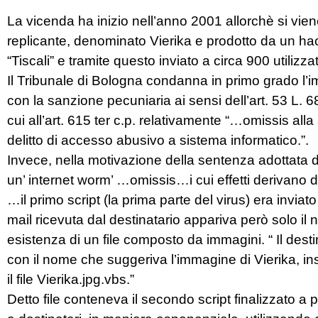
La vicenda ha inizio nell’anno 2001 allorchè si vi
replicante, denominato Vierika e prodotto da un hack
“Tiscali” e tramite questo inviato a circa 900 utilizzat
Il Tribunale di Bologna condanna in primo grado l’im
con la sanzione pecuniaria ai sensi dell’art. 53 L. 68
cui all’art. 615 ter c.p. relativamente “…omissis alla 
delitto di accesso abusivo a sistema informatico.”.
Invece, nella motivazione della sentenza adottata 
un’ internet worm’ …omissis…i cui effetti derivano d
…il primo script (la prima parte del virus) era in
mail ricevuta dal destinatario appariva però solo i
esistenza di un file composto da immagini. “ Il dest
con il nome che suggeriva l’immagine di Vierika, in
il file Vierika.jpg.vbs.”
Detto file conteneva il secondo script finalizzato 