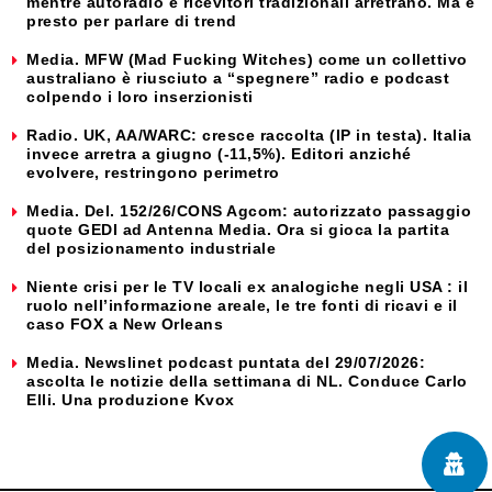
mentre autoradio e ricevitori tradizionali arretrano. Ma è
presto per parlare di trend
Media. MFW (Mad Fucking Witches) come un collettivo
australiano è riusciuto a “spegnere” radio e podcast
colpendo i loro inserzionisti
Radio. UK, AA/WARC: cresce raccolta (IP in testa). Italia
invece arretra a giugno (-11,5%). Editori anziché
evolvere, restringono perimetro
Media. Del. 152/26/CONS Agcom: autorizzato passaggio
quote GEDI ad Antenna Media. Ora si gioca la partita
del posizionamento industriale
Niente crisi per le TV locali ex analogiche negli USA : il
ruolo nell’informazione areale, le tre fonti di ricavi e il
caso FOX a New Orleans
Media. Newslinet podcast puntata del 29/07/2026:
ascolta le notizie della settimana di NL. Conduce Carlo
Elli. Una produzione Kvox