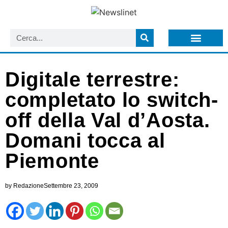
LISTA NEWSLETTER E CIRCOLARI SIT
ARCHIVIO S.I.T.
Digitale terrestre:
completato lo switch-
off della Val d’Aosta.
Domani tocca al
Piemonte
by
Redazione
Settembre 23, 2009