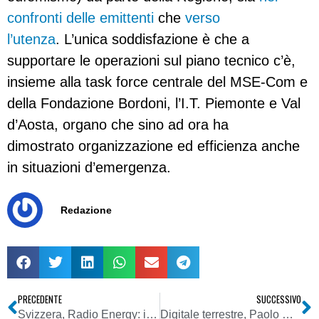
confronti delle emittenti
che
verso
l’utenza
. L’unica soddisfazione è che a
supportare le operazioni sul piano tecnico c’è,
insieme alla task force centrale del MSE-Com e
della Fondazione Bordoni, l’I.T. Piemonte e Val
d’Aosta, organo che sino ad ora ha
dimostrato organizzazione ed efficienza anche
in situazioni d’emergenza.
Redazione
PRECEDENTE
SUCCESSIVO
Svizzera, Radio Energy: il Tribunale amministrativo federale conferma la decisione del DATEC
Digitale terrestre, Paolo Romani: “Non lasceremo nessuno senza televisione”. Ma la tensione per lo switch-off del Piemonte occidentale è alta