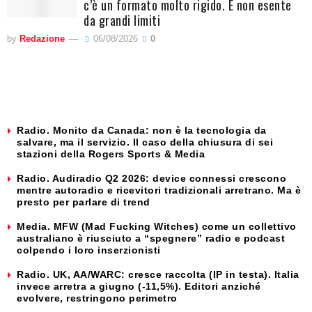
c’è un formato molto rigido. E non esente
da grandi limiti
by
Redazione
06/08/2026
0
Radio. Monito da Canada: non è la tecnologia da
salvare, ma il servizio. Il caso della chiusura di sei
stazioni della Rogers Sports & Media
Radio. Audiradio Q2 2026: device connessi crescono
mentre autoradio e ricevitori tradizionali arretrano. Ma è
presto per parlare di trend
Media. MFW (Mad Fucking Witches) come un collettivo
australiano è riusciuto a “spegnere” radio e podcast
colpendo i loro inserzionisti
Radio. UK, AA/WARC: cresce raccolta (IP in testa). Italia
invece arretra a giugno (-11,5%). Editori anziché
evolvere, restringono perimetro