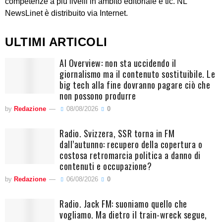
competenze a più livelli in ambito editoriale e tlc. NL
NewsLinet è distribuito via Internet.
ULTIMI ARTICOLI
AI Overview: non sta uccidendo il
giornalismo ma il contenuto sostituibile. Le
big tech alla fine dovranno pagare ciò che
non possono produrre
by
Redazione
08/08/2026
0
Radio. Svizzera, SSR torna in FM
dall’autunno: recupero della copertura o
costosa retromarcia politica a danno di
contenuti e occupazione?
by
Redazione
06/08/2026
0
Radio. Jack FM: suoniamo quello che
vogliamo. Ma dietro il train-wreck segue,