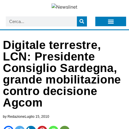
LISTA NEWSLETTER E CIRCOLARI SIT
ARCHIVIO S.I.T.
Digitale terrestre,
LCN: Presidente
Consiglio Sardegna,
grande mobilitazione
contro decisione
Agcom
by
Redazione
Luglio 15, 2010