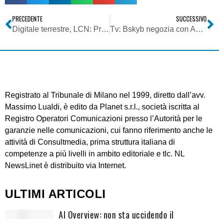
PRECEDENTE
SUCCESSIVO
Digitale terrestre, LCN: Presidente Consiglio Sardegna, grande mobilitazione contro decisione Agcom
Tv: Bskyb negozia con Abu Dhabi per lancio Skynews araba
Registrato al Tribunale di Milano nel 1999, diretto dall’avv.
Massimo Lualdi, è edito da Planet s.r.l., società iscritta al
Registro Operatori Comunicazioni presso l’Autorità per le
garanzie nelle comunicazioni, cui fanno riferimento anche le
attività di Consultmedia, prima struttura italiana di
competenze a più livelli in ambito editoriale e tlc. NL
NewsLinet è distribuito via Internet.
ULTIMI ARTICOLI
AI Overview: non sta uccidendo il