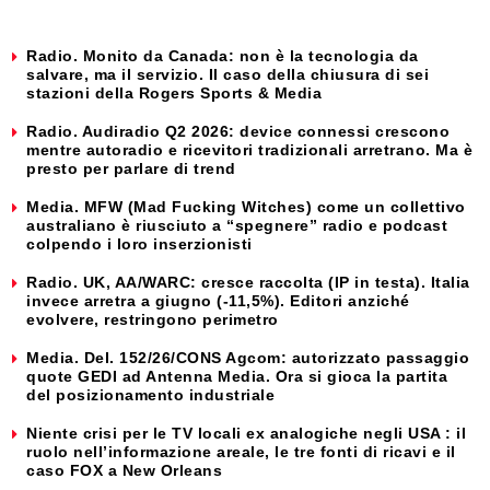
Radio. Monito da Canada: non è la tecnologia da
salvare, ma il servizio. Il caso della chiusura di sei
stazioni della Rogers Sports & Media
Radio. Audiradio Q2 2026: device connessi crescono
mentre autoradio e ricevitori tradizionali arretrano. Ma è
presto per parlare di trend
Media. MFW (Mad Fucking Witches) come un collettivo
australiano è riusciuto a “spegnere” radio e podcast
colpendo i loro inserzionisti
Radio. UK, AA/WARC: cresce raccolta (IP in testa). Italia
invece arretra a giugno (-11,5%). Editori anziché
evolvere, restringono perimetro
Media. Del. 152/26/CONS Agcom: autorizzato passaggio
quote GEDI ad Antenna Media. Ora si gioca la partita
del posizionamento industriale
Niente crisi per le TV locali ex analogiche negli USA : il
ruolo nell’informazione areale, le tre fonti di ricavi e il
caso FOX a New Orleans