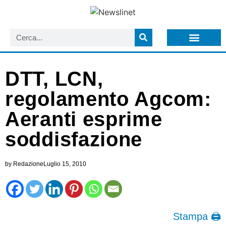
LISTA NEWSLETTER E CIRCOLARI SIT
ARCHIVIO S.I.T.
DTT, LCN,
regolamento Agcom:
Aeranti esprime
soddisfazione
by
Redazione
Luglio 15, 2010
Stampa 🖨