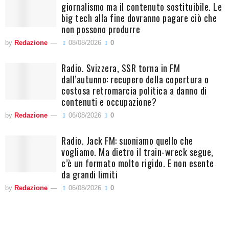
giornalismo ma il contenuto sostituibile. Le
big tech alla fine dovranno pagare ciò che
non possono produrre
by
Redazione
08/08/2026
0
Radio. Svizzera, SSR torna in FM
dall’autunno: recupero della copertura o
costosa retromarcia politica a danno di
contenuti e occupazione?
by
Redazione
06/08/2026
0
Radio. Jack FM: suoniamo quello che
vogliamo. Ma dietro il train-wreck segue,
c’è un formato molto rigido. E non esente
da grandi limiti
by
Redazione
06/08/2026
0