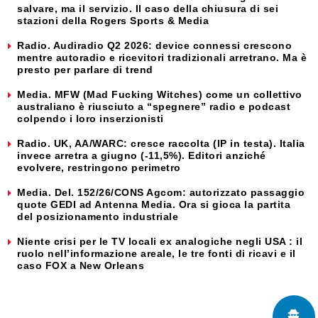
salvare, ma il servizio. Il caso della chiusura di sei
stazioni della Rogers Sports & Media
Radio. Audiradio Q2 2026: device connessi crescono
mentre autoradio e ricevitori tradizionali arretrano. Ma è
presto per parlare di trend
Media. MFW (Mad Fucking Witches) come un collettivo
australiano è riusciuto a “spegnere” radio e podcast
colpendo i loro inserzionisti
Radio. UK, AA/WARC: cresce raccolta (IP in testa). Italia
invece arretra a giugno (-11,5%). Editori anziché
evolvere, restringono perimetro
Media. Del. 152/26/CONS Agcom: autorizzato passaggio
quote GEDI ad Antenna Media. Ora si gioca la partita
del posizionamento industriale
Niente crisi per le TV locali ex analogiche negli USA : il
ruolo nell’informazione areale, le tre fonti di ricavi e il
caso FOX a New Orleans