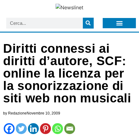
LISTA NEWSLETTER E CIRCOLARI SIT
ARCHIVIO S.I.T.
Diritti connessi ai
diritti d’autore, SCF:
online la licenza per
la sonorizzazione di
siti web non musicali
by
Redazione
Novembre 10, 2009