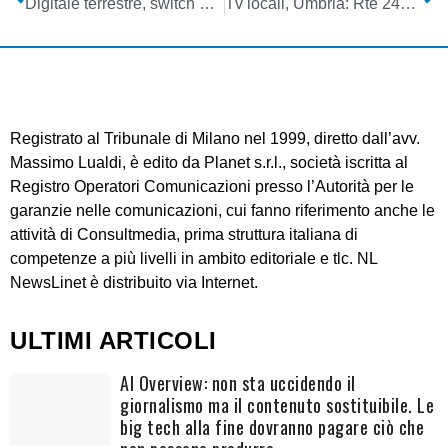
Digitale terrestre, switch off Alto Adige: completato il passaggio anche in Val Gardena e Val Badia
Tv locali, Umbria: Rte 24H venduta a Canale Italia
Registrato al Tribunale di Milano nel 1999, diretto dall’avv.
Massimo Lualdi, è edito da Planet s.r.l., società iscritta al
Registro Operatori Comunicazioni presso l’Autorità per le
garanzie nelle comunicazioni, cui fanno riferimento anche le
attività di Consultmedia, prima struttura italiana di
competenze a più livelli in ambito editoriale e tlc. NL
NewsLinet è distribuito via Internet.
ULTIMI ARTICOLI
AI Overview: non sta uccidendo il
giornalismo ma il contenuto sostituibile. Le
big tech alla fine dovranno pagare ciò che