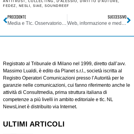
ANTITRUST
,
COLLECTING
,
D'ALESSIO
,
DIRITTO D'AUTORE
,
FEDEZ
,
NESLI
,
SIAE
,
SOUNDREEF
PRECEDENTE
SUCCESSIVO
Media e Tlc. Osservatorio Agcom: boom banda larga. Al 55% linee > 10 Mbit/s. Consumo internet mobile +40,8%. Tv e Radio stabili
Web, informazione e media. Antitrust su influencer marketing: pubblicità deve essere sempre trasparente
Registrato al Tribunale di Milano nel 1999, diretto dall’avv.
Massimo Lualdi, è edito da Planet s.r.l., società iscritta al
Registro Operatori Comunicazioni presso l’Autorità per le
garanzie nelle comunicazioni, cui fanno riferimento anche le
attività di Consultmedia, prima struttura italiana di
competenze a più livelli in ambito editoriale e tlc. NL
NewsLinet è distribuito via Internet.
ULTIMI ARTICOLI