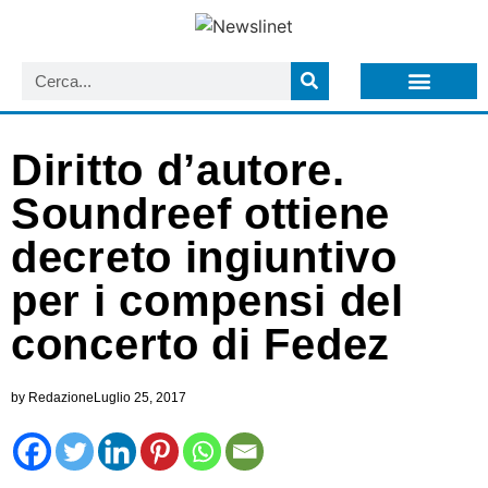
LISTA NEWSLETTER E CIRCOLARI SIT
ARCHIVIO S.I.T.
Diritto d’autore.
Soundreef ottiene
decreto ingiuntivo
per i compensi del
concerto di Fedez
by
Redazione
Luglio 25, 2017