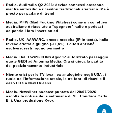
Radio. Audiradio Q2 2026: device connessi crescono
mentre autoradio e ricevitori tradizionali arretrano. Ma è
presto per parlare di trend
Media. MFW (Mad Fucking Witches) come un collettivo
australiano è riusciuto a “spegnere” radio e podcast
colpendo i loro inserzionisti
Radio. UK, AA/WARC: cresce raccolta (IP in testa). Italia
invece arretra a giugno (-11,5%). Editori anziché
evolvere, restringono perimetro
Media. Del. 152/26/CONS Agcom: autorizzato passaggio
quote GEDI ad Antenna Media. Ora si gioca la partita
del posizionamento industriale
Niente crisi per le TV locali ex analogiche negli USA : il
ruolo nell’informazione areale, le tre fonti di ricavi e il
caso FOX a New Orleans
Media. Newslinet podcast puntata del 29/07/2026:
ascolta le notizie della settimana di NL. Conduce Carlo
Elli. Una produzione Kvox