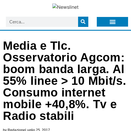
LISTA NEWSLETTER E CIRCOLARI SIT
ARCHIVIO S.I.T.
Media e Tlc.
Osservatorio Agcom:
boom banda larga. Al
55% linee > 10 Mbit/s.
Consumo internet
mobile +40,8%. Tv e
Radio stabili
by
Redazione
Luglio 25, 2017