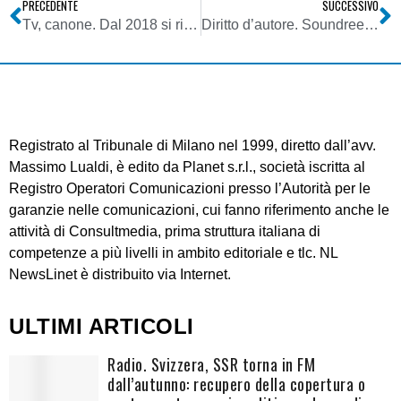
PRECEDENTE
SUCCESSIVO
Tv, canone. Dal 2018 si riduce la quota RAI. AdE dà il via ai rimborsi per 21 mln di euro
Diritto d’autore. Soundreef ottiene decreto ingiuntivo per i compensi del concerto di Fedez
Registrato al Tribunale di Milano nel 1999, diretto dall’avv.
Massimo Lualdi, è edito da Planet s.r.l., società iscritta al
Registro Operatori Comunicazioni presso l’Autorità per le
garanzie nelle comunicazioni, cui fanno riferimento anche le
attività di Consultmedia, prima struttura italiana di
competenze a più livelli in ambito editoriale e tlc. NL
NewsLinet è distribuito via Internet.
ULTIMI ARTICOLI
Radio. Svizzera, SSR torna in FM
dall’autunno: recupero della copertura o