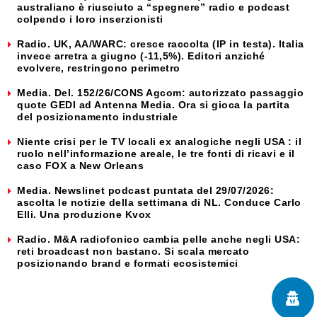
australiano è riusciuto a “spegnere” radio e podcast
colpendo i loro inserzionisti
Radio. UK, AA/WARC: cresce raccolta (IP in testa). Italia
invece arretra a giugno (-11,5%). Editori anziché
evolvere, restringono perimetro
Media. Del. 152/26/CONS Agcom: autorizzato passaggio
quote GEDI ad Antenna Media. Ora si gioca la partita
del posizionamento industriale
Niente crisi per le TV locali ex analogiche negli USA : il
ruolo nell’informazione areale, le tre fonti di ricavi e il
caso FOX a New Orleans
Media. Newslinet podcast puntata del 29/07/2026:
ascolta le notizie della settimana di NL. Conduce Carlo
Elli. Una produzione Kvox
Radio. M&A radiofonico cambia pelle anche negli USA:
reti broadcast non bastano. Si scala mercato
posizionando brand e formati ecosistemici