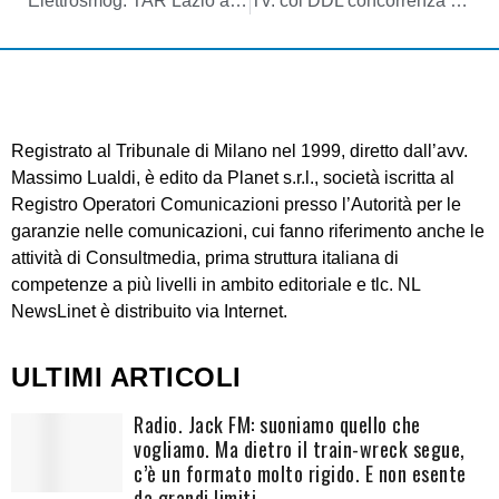
Elettrosmog: TAR Lazio annulla (in parte) il DPCM 8/7/2003
Tv: col DDL concorrenza più facile recedere dai contratti di abbonamento alla tv a pagamento
Registrato al Tribunale di Milano nel 1999, diretto dall’avv.
Massimo Lualdi, è edito da Planet s.r.l., società iscritta al
Registro Operatori Comunicazioni presso l’Autorità per le
garanzie nelle comunicazioni, cui fanno riferimento anche le
attività di Consultmedia, prima struttura italiana di
competenze a più livelli in ambito editoriale e tlc. NL
NewsLinet è distribuito via Internet.
ULTIMI ARTICOLI
Radio. Jack FM: suoniamo quello che
vogliamo. Ma dietro il train-wreck segue,
c’è un formato molto rigido. E non esente
da grandi limiti