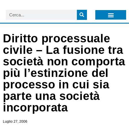
LISTA NEWSLETTER E CIRCOLARI SIT
ARCHIVIO S.I.T.
Diritto processuale
civile – La fusione tra
società non comporta
più l’estinzione del
processo in cui sia
parte una società
incorporata
Luglio 27, 2006