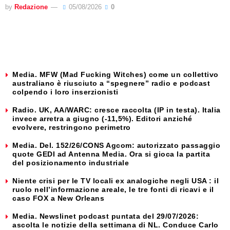
by
Redazione
05/08/2026
0
Media. MFW (Mad Fucking Witches) come un collettivo
australiano è riusciuto a “spegnere” radio e podcast
colpendo i loro inserzionisti
Radio. UK, AA/WARC: cresce raccolta (IP in testa). Italia
invece arretra a giugno (-11,5%). Editori anziché
evolvere, restringono perimetro
Media. Del. 152/26/CONS Agcom: autorizzato passaggio
quote GEDI ad Antenna Media. Ora si gioca la partita
del posizionamento industriale
Niente crisi per le TV locali ex analogiche negli USA : il
ruolo nell’informazione areale, le tre fonti di ricavi e il
caso FOX a New Orleans
Media. Newslinet podcast puntata del 29/07/2026:
ascolta le notizie della settimana di NL. Conduce Carlo