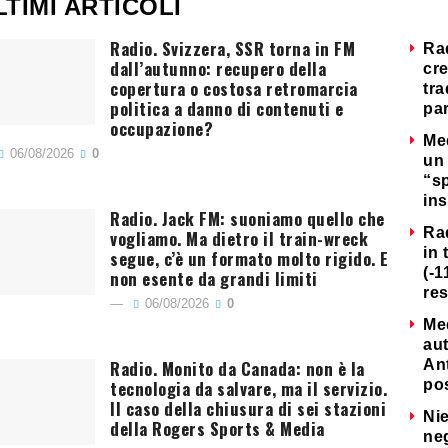
LTIMI ARTICOLI
Radio. Svizzera, SSR torna in FM
Ra
dall’autunno: recupero della
cre
copertura o costosa retromarcia
tra
politica a danno di contenuti e
par
occupazione?
Me
06/08/2026
0
un 
“s
ins
Radio. Jack FM: suoniamo quello che
Ra
vogliamo. Ma dietro il train-wreck
in 
segue, c’è un formato molto rigido. E
(-1
non esente da grandi limiti
re
06/08/2026
0
Me
au
Radio. Monito da Canada: non è la
Ant
tecnologia da salvare, ma il servizio.
po
Il caso della chiusura di sei stazioni
Nie
della Rogers Sports & Media
neg