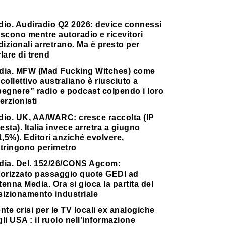
dio. Audiradio Q2 2026: device connessi
scono mentre autoradio e ricevitori
dizionali arretrano. Ma è presto per
lare di trend
dia. MFW (Mad Fucking Witches) come
collettivo australiano è riusciuto a
pegnere” radio e podcast colpendo i loro
erzionisti
dio. UK, AA/WARC: cresce raccolta (IP
testa). Italia invece arretra a giugno
1,5%). Editori anziché evolvere,
stringono perimetro
dia. Del. 152/26/CONS Agcom:
torizzato passaggio quote GEDI ad
enna Media. Ora si gioca la partita del
sizionamento industriale
nte crisi per le TV locali ex analogiche
li USA : il ruolo nell’informazione