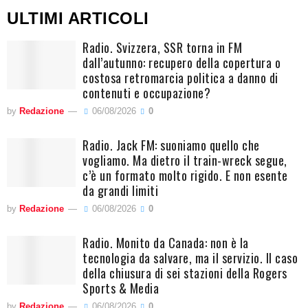
ULTIMI ARTICOLI
Radio. Svizzera, SSR torna in FM
dall’autunno: recupero della copertura o
costosa retromarcia politica a danno di
contenuti e occupazione?
by
Redazione
06/08/2026
0
Radio. Jack FM: suoniamo quello che
vogliamo. Ma dietro il train-wreck segue,
c’è un formato molto rigido. E non esente
da grandi limiti
by
Redazione
06/08/2026
0
Radio. Monito da Canada: non è la
tecnologia da salvare, ma il servizio. Il caso
della chiusura di sei stazioni della Rogers
Sports & Media
by
Redazione
06/08/2026
0