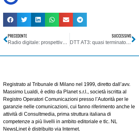
PRECEDENTE
SUCCESSIVO
Radio digitale: prospettive di sviluppo in Italia della tecnologia DRM+ entro il 2012
DTT AT3: quasi terminato il processo di assegnazione dei canali. In corso la stesura del masterplan definitivo (con le revisioni dell’ultimo minuto)
Registrato al Tribunale di Milano nel 1999, diretto dall’avv.
Massimo Lualdi, è edito da Planet s.r.l., società iscritta al
Registro Operatori Comunicazioni presso l’Autorità per le
garanzie nelle comunicazioni, cui fanno riferimento anche le
attività di Consultmedia, prima struttura italiana di
competenze a più livelli in ambito editoriale e tlc. NL
NewsLinet è distribuito via Internet.