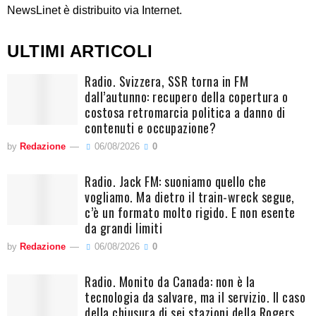
NewsLinet è distribuito via Internet.
ULTIMI ARTICOLI
Radio. Svizzera, SSR torna in FM
dall’autunno: recupero della copertura o
costosa retromarcia politica a danno di
contenuti e occupazione?
by
Redazione
06/08/2026
0
Radio. Jack FM: suoniamo quello che
vogliamo. Ma dietro il train-wreck segue,
c’è un formato molto rigido. E non esente
da grandi limiti
by
Redazione
06/08/2026
0
Radio. Monito da Canada: non è la
tecnologia da salvare, ma il servizio. Il caso
della chiusura di sei stazioni della Rogers