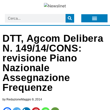
LISTA NEWSLETTER E CIRCOLARI SIT
ARCHIVIO S.I.T.
DTT, Agcom Delibera
N. 149/14/CONS:
revisione Piano
Nazionale
Assegnazione
Frequenze
by
Redazione
Maggio 9, 2014