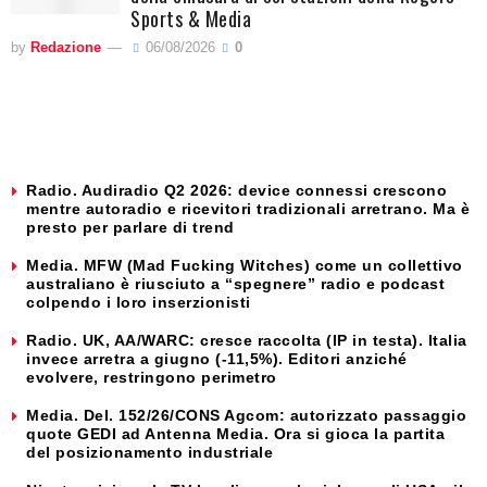
Sports & Media
by
Redazione
06/08/2026
0
Radio. Audiradio Q2 2026: device connessi crescono
mentre autoradio e ricevitori tradizionali arretrano. Ma è
presto per parlare di trend
Media. MFW (Mad Fucking Witches) come un collettivo
australiano è riusciuto a “spegnere” radio e podcast
colpendo i loro inserzionisti
Radio. UK, AA/WARC: cresce raccolta (IP in testa). Italia
invece arretra a giugno (-11,5%). Editori anziché
evolvere, restringono perimetro
Media. Del. 152/26/CONS Agcom: autorizzato passaggio
quote GEDI ad Antenna Media. Ora si gioca la partita
del posizionamento industriale