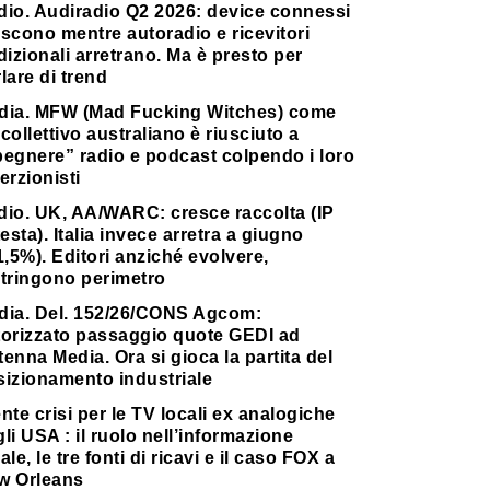
dio. Audiradio Q2 2026: device connessi
scono mentre autoradio e ricevitori
dizionali arretrano. Ma è presto per
lare di trend
dia. MFW (Mad Fucking Witches) come
collettivo australiano è riusciuto a
pegnere” radio e podcast colpendo i loro
erzionisti
dio. UK, AA/WARC: cresce raccolta (IP
testa). Italia invece arretra a giugno
1,5%). Editori anziché evolvere,
stringono perimetro
dia. Del. 152/26/CONS Agcom:
torizzato passaggio quote GEDI ad
enna Media. Ora si gioca la partita del
sizionamento industriale
nte crisi per le TV locali ex analogiche
li USA : il ruolo nell’informazione
ale, le tre fonti di ricavi e il caso FOX a
w Orleans