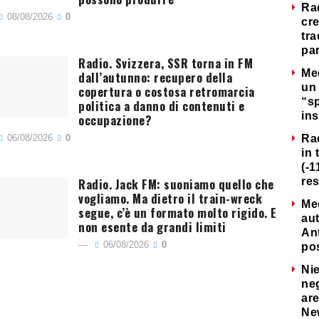
Ra
08/08/2026
0
cre
tra
par
Radio. Svizzera, SSR torna in FM
Me
dall’autunno: recupero della
un 
copertura o costosa retromarcia
“s
politica a danno di contenuti e
ins
occupazione?
06/08/2026
0
Ra
in 
(-1
Radio. Jack FM: suoniamo quello che
re
vogliamo. Ma dietro il train-wreck
Me
segue, c’è un formato molto rigido. E
au
non esente da grandi limiti
Ant
06/08/2026
0
po
Nie
neg
are
Ne