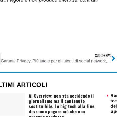
SUCCESSIVO
Garante Privacy. Più tutele per gli utenti di social network, blog e forum dedicati alla salute. Prevista per i siti la “avvertenza di rischio”
LTIMI ARTICOLI
AI Overview: non sta uccidendo il
Ra
giornalismo ma il contenuto
tec
sostituibile. Le big tech alla fine
del
dovranno pagare ciò che non
Sp
possono produrre