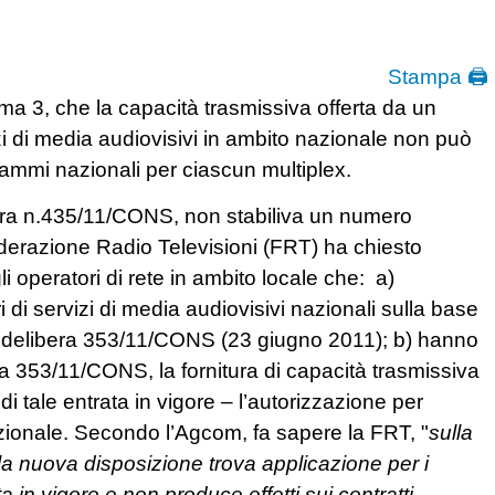
Stampa 🖨
ma 3, che la capacità trasmissiva offerta da un
vizi di media audiovisivi in ambito nazionale non può
ammi nazionali per ciascun multiplex.
bera n.435/11/CONS, non stabiliva un numero
ederazione Radio Televisioni (FRT) ha chiesto
egli operatori di rete in ambito locale che: a)
i di servizi di media audiovisivi nazionali sulla base
della delibera 353/11/CONS (23 giugno 2011); b) hanno
ra 353/11/CONS, la fornitura di capacità trasmissiva
 tale entrata in vigore – l’autorizzazione per
nazionale. Secondo l’Agcom, fa sapere la FRT, "
sulla
 la nuova disposizione trova applicazione per i
ta in vigore e non produce effetti sui contratti