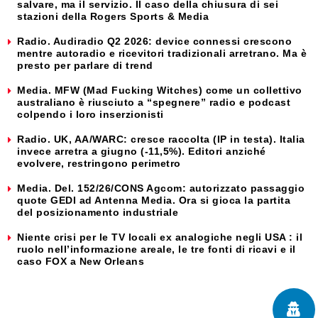
salvare, ma il servizio. Il caso della chiusura di sei
stazioni della Rogers Sports & Media
Radio. Audiradio Q2 2026: device connessi crescono
mentre autoradio e ricevitori tradizionali arretrano. Ma è
presto per parlare di trend
Media. MFW (Mad Fucking Witches) come un collettivo
australiano è riusciuto a “spegnere” radio e podcast
colpendo i loro inserzionisti
Radio. UK, AA/WARC: cresce raccolta (IP in testa). Italia
invece arretra a giugno (-11,5%). Editori anziché
evolvere, restringono perimetro
Media. Del. 152/26/CONS Agcom: autorizzato passaggio
quote GEDI ad Antenna Media. Ora si gioca la partita
del posizionamento industriale
Niente crisi per le TV locali ex analogiche negli USA : il
ruolo nell’informazione areale, le tre fonti di ricavi e il
caso FOX a New Orleans