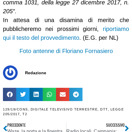
comma 1031, della legge 27 dicembre 2017, n.
205″
.
In attesa di una disamina di merito che
pubblicheremo nei prossimi giorni,
riportiamo
qui il testo del provvedimento
. (E.G. per NL)
Foto antenne di Floriano Fornasiero
Redazione
129/19/CONS
,
DIGITALE TELEVISIVO TERRESTRE
,
DTT
,
LEGGE
205/2017
,
T2
PRECEDENTE
SUCCESSIVO
Waze, la porta e la finestra
Radio locali. Campania: una panoramica sui dati regionali 2018 di TER dimostra il predominio assoluto del gruppo Kiss Kiss. La rete ammiraglia batte nettamente tutti, le reti locali a supporto sono in ottima posizione