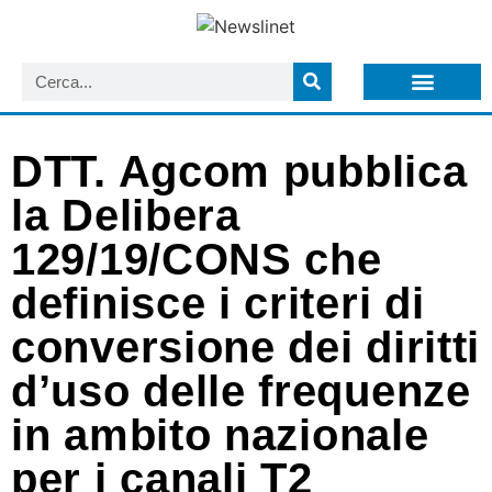
LISTA NEWSLETTER E CIRCOLARI SIT
ARCHIVIO S.I.T.
DTT. Agcom pubblica
la Delibera
129/19/CONS che
definisce i criteri di
conversione dei diritti
d’uso delle frequenze
in ambito nazionale
per i canali T2