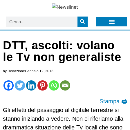
LISTA NEWSLETTER E CIRCOLARI SIT
ARCHIVIO S.I.T.
DTT, ascolti: volano
le Tv non generaliste
by
Redazione
Gennaio 12, 2013
Stampa 🖨
Gli effetti del passaggio al digitale terrestre si
stanno iniziando a vedere. Non ci riferiamo alla
drammatica situazione delle Tv locali che sono