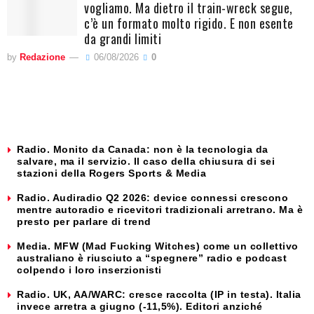
vogliamo. Ma dietro il train-wreck segue,
c’è un formato molto rigido. E non esente
da grandi limiti
by
Redazione
06/08/2026
0
Radio. Monito da Canada: non è la tecnologia da
salvare, ma il servizio. Il caso della chiusura di sei
stazioni della Rogers Sports & Media
Radio. Audiradio Q2 2026: device connessi crescono
mentre autoradio e ricevitori tradizionali arretrano. Ma è
presto per parlare di trend
Media. MFW (Mad Fucking Witches) come un collettivo
australiano è riusciuto a “spegnere” radio e podcast
colpendo i loro inserzionisti
Radio. UK, AA/WARC: cresce raccolta (IP in testa). Italia
invece arretra a giugno (-11,5%). Editori anziché