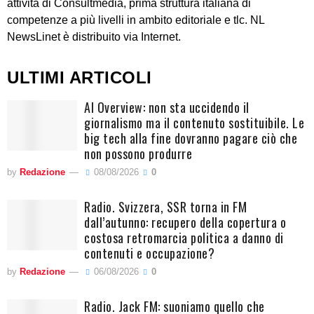
attività di Consultmedia, prima struttura italiana di
competenze a più livelli in ambito editoriale e tlc. NL
NewsLinet è distribuito via Internet.
ULTIMI ARTICOLI
AI Overview: non sta uccidendo il
giornalismo ma il contenuto sostituibile. Le
big tech alla fine dovranno pagare ciò che
non possono produrre
by
Redazione
08/08/2026
0
Radio. Svizzera, SSR torna in FM
dall’autunno: recupero della copertura o
costosa retromarcia politica a danno di
contenuti e occupazione?
by
Redazione
06/08/2026
0
Radio. Jack FM: suoniamo quello che