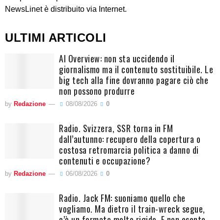
NewsLinet è distribuito via Internet.
ULTIMI ARTICOLI
AI Overview: non sta uccidendo il
giornalismo ma il contenuto sostituibile. Le
big tech alla fine dovranno pagare ciò che
non possono produrre
by
Redazione
08/08/2026
0
Radio. Svizzera, SSR torna in FM
dall’autunno: recupero della copertura o
costosa retromarcia politica a danno di
contenuti e occupazione?
by
Redazione
06/08/2026
0
Radio. Jack FM: suoniamo quello che
vogliamo. Ma dietro il train-wreck segue,
c’è un formato molto rigido. E non esente