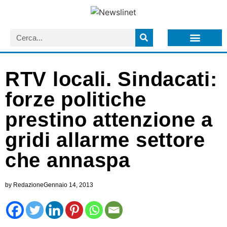
LISTA NEWSLETTER E CIRCOLARI SIT
ARCHIVIO S.I.T.
RTV locali. Sindacati:
forze politiche
prestino attenzione a
gridi allarme settore
che annaspa
by
Redazione
Gennaio 14, 2013