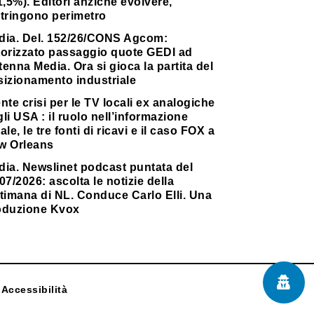
1,5%). Editori anziché evolvere,
stringono perimetro
dia. Del. 152/26/CONS Agcom:
torizzato passaggio quote GEDI ad
enna Media. Ora si gioca la partita del
sizionamento industriale
nte crisi per le TV locali ex analogiche
li USA : il ruolo nell’informazione
ale, le tre fonti di ricavi e il caso FOX a
w Orleans
dia. Newslinet podcast puntata del
07/2026: ascolta le notizie della
timana di NL. Conduce Carlo Elli. Una
oduzione Kvox
Accessibilità