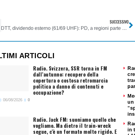
SUCCESSIVO
i euro
DTT, dividendo esterno (61/69 UHF): PD, a regioni parte proventi asta frequenze
LTIMI ARTICOLI
Radio. Svizzera, SSR torna in FM
Ra
dall’autunno: recupero della
cre
copertura o costosa retromarcia
tra
politica a danno di contenuti e
par
occupazione?
Me
06/08/2026
0
un 
“s
ins
Radio. Jack FM: suoniamo quello che
Ra
vogliamo. Ma dietro il train-wreck
in 
segue, c’è un formato molto rigido. E