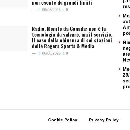
(-1
non esente da grandi limiti
re
06/08/2026
0
Me
au
Radio. Monito da Canada: non è la
Ant
tecnologia da salvare, ma il servizio.
po
Il caso della chiusura di sei stazioni
Nie
della Rogers Sports & Media
neg
06/08/2026
0
are
Ne
Me
29/
set
pr
Cookie Policy
Privacy Policy