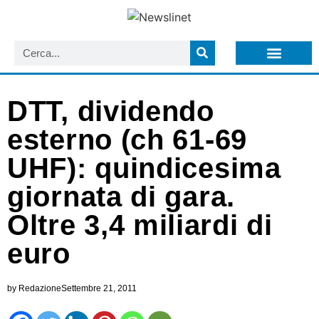
LISTA NEWSLETTER E CIRCOLARI SIT
ARCHIVIO S.I.T.
DTT, dividendo
esterno (ch 61-69
UHF): quindicesima
giornata di gara.
Oltre 3,4 miliardi di
euro
by
Redazione
Settembre 21, 2011