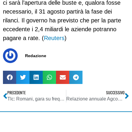
ci sarà l’apertura delle buste e, qualora fosse
necessario, il 31 agosto partirà la fase dei
rilanci. Il governo ha previsto che per la parte
eccedente i 2,4 miliardi le aziende potranno
pagare a rate. (
Reuters
)
Redazione
PRECEDENTE
SUCCESSIVO
Tlc: Romani, gara su frequenze dividendo esterno (61/69) e’ pilastro agenda Governo
Relazione annuale Agcom: Confindustria esprime soddisfazione per i rilievi di Calabrò sul problema della pirateria digitale