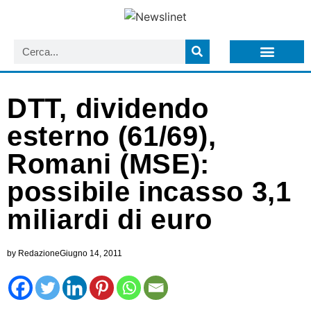
LISTA NEWSLETTER E CIRCOLARI SIT
ARCHIVIO S.I.T.
DTT, dividendo
esterno (61/69),
Romani (MSE):
possibile incasso 3,1
miliardi di euro
by
Redazione
Giugno 14, 2011